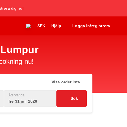
trera dig nu!
SEK
Hjälp
Logga in/registrera
la Lumpur
 bokning nu!
Visa orderlista
Återvända
Sök
fre 31 juli 2026