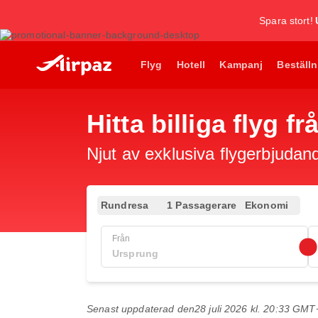
Spara stort!
Flyg
Hotell
Kampanj
Beställn
Hitta billiga flyg 
Njut av exklusiva flygerbjudand
Rundresa
1 Passagerare
Ekonomi
Från
Senast uppdaterad den
28 juli 2026 kl. 20:33 GMT