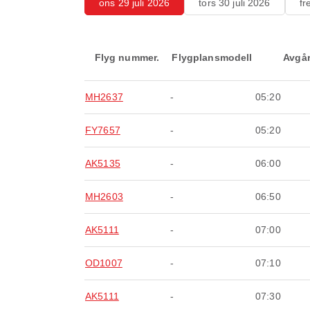
ons 29 juli 2026
tors 30 juli 2026
fr
Flyg nummer.
Flygplansmodell
Avgå
MH2637
-
05:20
FY7657
-
05:20
AK5135
-
06:00
MH2603
-
06:50
AK5111
-
07:00
OD1007
-
07:10
AK5111
-
07:30