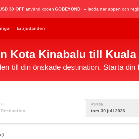
USD 30 OFF
använd koden
GOBEYOND
! – ladda ner appen och regis
ingar
Erbjudanden
från Kota Kinabalu till Kua
en till din önskade destination. Starta din
Till
Avresa
tors 30 juli 2026
+0