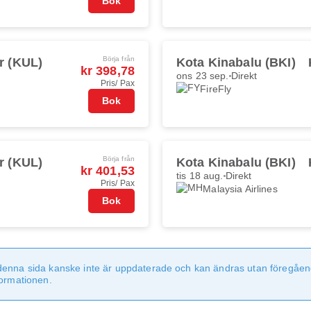
Bok
Börja från
r (KUL)
Kota Kinabalu (BKI)
kr 398,78
ons 23 sep.
Direkt
Pris/ Pax
FireFly
Bok
Börja från
r (KUL)
Kota Kinabalu (BKI)
kr 401,53
tis 18 aug.
Direkt
Pris/ Pax
Malaysia Airlines
Bok
denna sida kanske inte är uppdaterade och kan ändras utan föregåen
formationen.