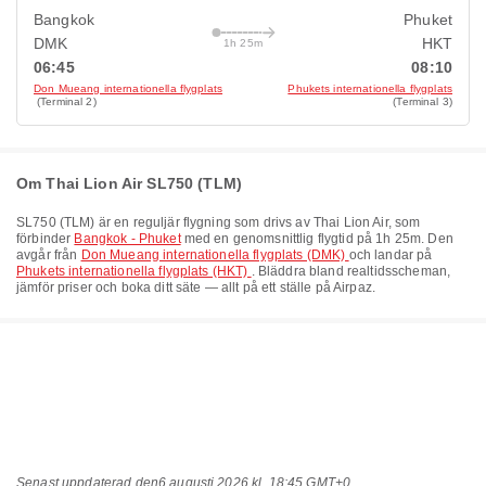
Bangkok
Phuket
DMK
HKT
1h 25m
06:45
08:10
Don Mueang internationella flygplats
Phukets internationella flygplats
(Terminal 2)
(Terminal 3)
Om Thai Lion Air SL750 (TLM)
SL750
(
TLM
) är en reguljär flygning som drivs av
Thai Lion Air
, som
förbinder
Bangkok - Phuket
med en genomsnittlig flygtid på
1h 25m
. Den
avgår från
Don Mueang internationella flygplats (DMK)
och landar på
Phukets internationella flygplats (HKT)
. Bläddra bland realtidsscheman,
jämför priser och boka ditt säte — allt på ett ställe på Airpaz.
Senast uppdaterad den
6 augusti 2026 kl. 18:45 GMT+0