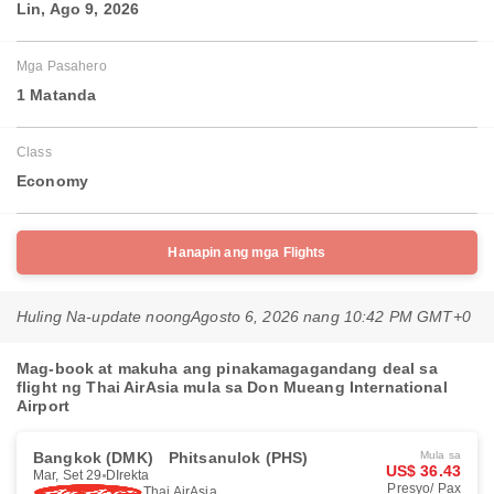
Lin, Ago 9, 2026
Mga Pasahero
1 Matanda
Class
Economy
Hanapin ang mga Flights
Huling Na-update noong
Agosto 6, 2026 nang 10:42 PM GMT+0
Mag-book at makuha ang pinakamagagandang deal sa
flight ng Thai AirAsia mula sa Don Mueang International
Airport
Bangkok (DMK)
Phitsanulok (PHS)
Mula sa
US$ 36.43
Mar, Set 29
DIrekta
Presyo/ Pax
Thai AirAsia