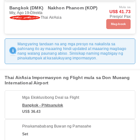
Bangkok (DMK)
Nakhon Phanom (KOP)
Mula sa
US$ 41.73
Miy, Ago 19
DIrekta
Presyo/ Pax
Thai AirAsia
Mag-book
Mangyaring tandaan na ang mga presyo na nakalista sa
pahinang ito ay maaaring hindi updated at maaaring magbago
nang walang paunang abiso. Sinisikap naming magbigay ng
pinakatumpak at kasalukuyang impormasyon.
Thai AirAsia Impormasyon ng Flight mula sa Don Mueang
International Airport
Mga Eksklusibong Deal sa Flight
Bangkok - Phitsanulok
US$ 36.43
Pinakamababang Buwan ng Pamasahe
Set