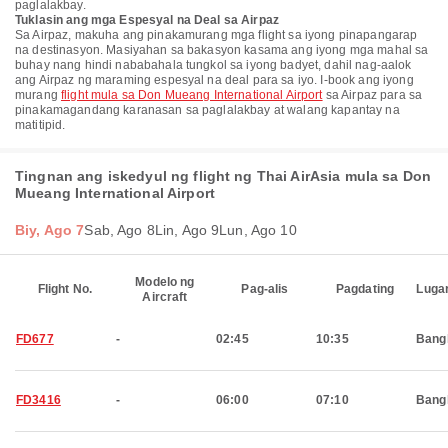
paglalakbay.
Tuklasin ang mga Espesyal na Deal sa Airpaz
Sa Airpaz, makuha ang pinakamurang mga flight sa iyong pinapangarap
na destinasyon. Masiyahan sa bakasyon kasama ang iyong mga mahal sa
buhay nang hindi nababahala tungkol sa iyong badyet, dahil nag-aalok
ang Airpaz ng maraming espesyal na deal para sa iyo. I-book ang iyong
murang
flight mula sa Don Mueang International Airport
sa Airpaz para sa
pinakamagandang karanasan sa paglalakbay at walang kapantay na
matitipid.
Tingnan ang iskedyul ng flight ng Thai AirAsia mula sa Don
Mueang International Airport
Biy, Ago 7
Sab, Ago 8
Lin, Ago 9
Lun, Ago 10
Modelo ng
Flight No.
Pag-alis
Pagdating
Luga
Aircraft
FD677
-
02:45
10:35
Bang
FD3416
-
06:00
07:10
Bang