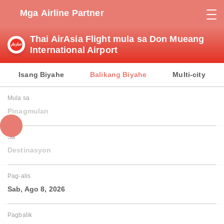
Mga Airline Partner
Thai AirAsia Flight mula sa Don Mueang
International Airport
Isang Biyahe
Balikang Biyahe
Multi-city
Mula sa
Pinagmulan
Sa
Destinasyon
Pag-alis
Sab, Ago 8, 2026
Pagbalik