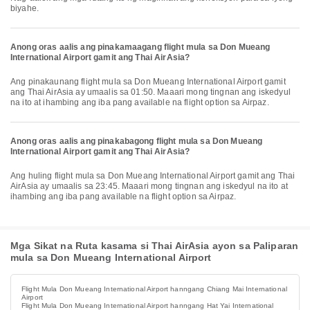
biyahe.
Anong oras aalis ang pinakamaagang flight mula sa Don Mueang
International Airport gamit ang Thai AirAsia?
Ang pinakaunang flight mula sa Don Mueang International Airport gamit
ang Thai AirAsia ay umaalis sa 01:50. Maaari mong tingnan ang iskedyul
na ito at ihambing ang iba pang available na flight option sa Airpaz.
Anong oras aalis ang pinakabagong flight mula sa Don Mueang
International Airport gamit ang Thai AirAsia?
Ang huling flight mula sa Don Mueang International Airport gamit ang Thai
AirAsia ay umaalis sa 23:45. Maaari mong tingnan ang iskedyul na ito at
ihambing ang iba pang available na flight option sa Airpaz.
Mga Sikat na Ruta kasama si Thai AirAsia ayon sa Paliparan
mula sa Don Mueang International Airport
Flight Mula Don Mueang International Airport hanngang Chiang Mai International
Airport
Flight Mula Don Mueang International Airport hanngang Hat Yai International