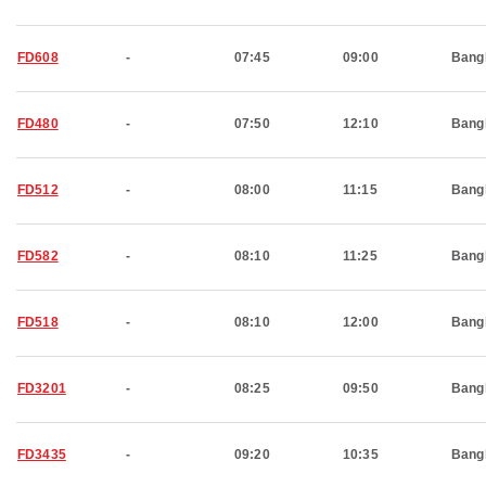
FD608
-
07:45
09:00
Bang
FD480
-
07:50
12:10
Bang
FD512
-
08:00
11:15
Bang
FD582
-
08:10
11:25
Bang
FD518
-
08:10
12:00
Bang
FD3201
-
08:25
09:50
Bang
FD3435
-
09:20
10:35
Bang