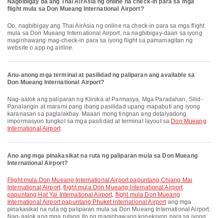
Nagbibigay ba ang Thai AirAsia ng online na check-in para sa mga
flight mula sa Don Mueang International Airport?
Oo, nagbibigay ang Thai AirAsia ng online na check-in para sa mga flight
mula sa Don Mueang International Airport, na nagbibigay-daan sa iyong
maginhawang mag-check-in para sa iyong flight sa pamamagitan ng
website o app ng airline.
Anu-anong mga terminal at pasilidad ng paliparan ang available sa
Don Mueang International Airport?
Nag-aalok ang paliparan ng Klinika at Parmasya, Mga Paradahan, Silid-
Panalangin at marami pang ibang pasilidad upang mapabuti ang iyong
karanasan sa paglalakbay. Maaari mong tingnan ang detalyadong
impormasyon tungkol sa mga pasilidad at terminal layout sa
Don Mueang
International Airport
.
Ano ang mga pinakasikat na ruta ng paliparan mula sa Don Mueang
International Airport?
flight mula Don Mueang International Airport papuntang Chiang Mai
International Airport
,
flight mula Don Mueang International Airport
papuntang Hat Yai International Airport
,
flight mula Don Mueang
International Airport papuntang Phuket International Airport
ang mga
pinakasikat na ruta ng paliparan mula sa Don Mueang International Airport.
Nag-aalok ang mga rutang ito ng maginhawang koneksyon para sa iyong