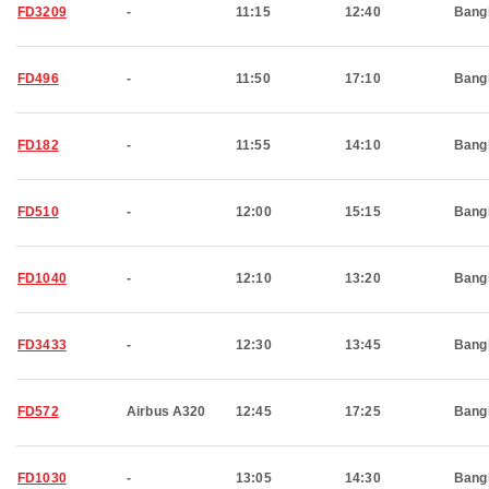
FD3209
-
11:15
12:40
Bang
FD496
-
11:50
17:10
Bang
FD182
-
11:55
14:10
Bang
FD510
-
12:00
15:15
Bang
FD1040
-
12:10
13:20
Bang
FD3433
-
12:30
13:45
Bang
FD572
Airbus A320
12:45
17:25
Bang
FD1030
-
13:05
14:30
Bang