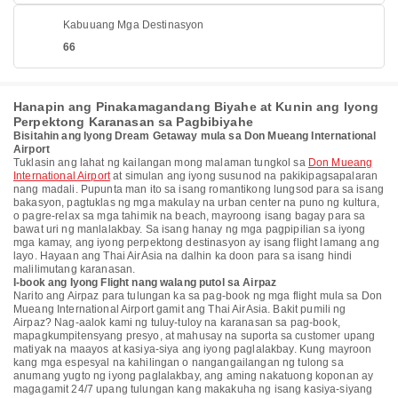
Kabuuang Mga Destinasyon
66
Hanapin ang Pinakamagandang Biyahe at Kunin ang Iyong
Perpektong Karanasan sa Pagbibiyahe
Bisitahin ang Iyong Dream Getaway mula sa Don Mueang International
Airport
Tuklasin ang lahat ng kailangan mong malaman tungkol sa
Don Mueang
International Airport
at simulan ang iyong susunod na pakikipagsapalaran
nang madali. Pupunta man ito sa isang romantikong lungsod para sa isang
bakasyon, pagtuklas ng mga makulay na urban center na puno ng kultura,
o pagre-relax sa mga tahimik na beach, mayroong isang bagay para sa
bawat uri ng manlalakbay. Sa isang hanay ng mga pagpipilian sa iyong
mga kamay, ang iyong perpektong destinasyon ay isang flight lamang ang
layo. Hayaan ang Thai AirAsia na dalhin ka doon para sa isang hindi
malilimutang karanasan.
I-book ang Iyong Flight nang walang putol sa Airpaz
Narito ang Airpaz para tulungan ka sa pag-book ng mga flight mula sa Don
Mueang International Airport gamit ang Thai AirAsia. Bakit pumili ng
Airpaz? Nag-aalok kami ng tuluy-tuloy na karanasan sa pag-book,
mapagkumpitensyang presyo, at mahusay na suporta sa customer upang
matiyak na maayos at kasiya-siya ang iyong paglalakbay. Kung mayroon
kang mga espesyal na kahilingan o nangangailangan ng tulong sa
anumang yugto ng iyong paglalakbay, ang aming nakatuong koponan ay
magagamit 24/7 upang tulungan kang makakuha ng isang kasiya-siyang