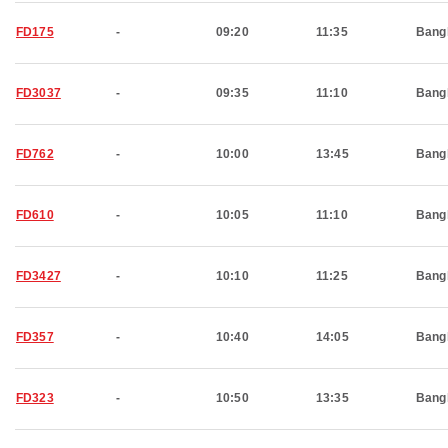
FD175
-
09:20
11:35
Bang
FD3037
-
09:35
11:10
Bang
FD762
-
10:00
13:45
Bang
FD610
-
10:05
11:10
Bang
FD3427
-
10:10
11:25
Bang
FD357
-
10:40
14:05
Bang
FD323
-
10:50
13:35
Bang