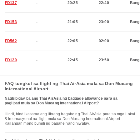
FD137
-
20:25
22:40
Bang
FD153
-
21:05
23:00
Bang
FD562
-
22:05
02:00
Bang
FD120
-
22:45
23:50
Bang
FAQ tungkol sa flight ng Thai AirAsia mula sa Don Mueang
International Airport
Nagbibigay ba ang Thai AirAsia ng baggage allowance para sa
paglipad mula sa Don Mueang International Airport?
Hindi, hindi kasama ang libreng bagahe ng Thai AirAsia para sa mga Lokal
& Internasyonal na flight mula sa Don Mueang International Airport.
Kailangan mong bumili ng bagahe nang hiwalay.