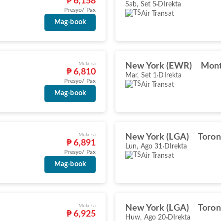
₱ 6,158
Sab, Set 5
DIrekta
Presyo/ Pax
Air Transat
Mag-book
Mula sa
New York (EWR)
Mont
₱ 6,810
Mar, Set 1
DIrekta
Presyo/ Pax
Air Transat
Mag-book
Mula sa
New York (LGA)
Toron
₱ 6,891
Lun, Ago 31
DIrekta
Presyo/ Pax
Air Transat
Mag-book
Mula sa
New York (LGA)
Toron
₱ 6,925
Huw, Ago 20
DIrekta