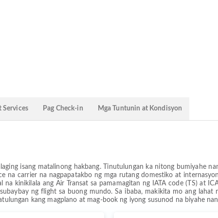
 Services
Pag Check-in
Mga Tuntunin at Kondisyon
y palaging isang matalinong hakbang. Tinutulungan ka nitong bumiyahe
rvice na carrier na nagpapatakbo ng mga rutang domestiko at interna
l na kinikilala ang Air Transat sa pamamagitan ng IATA code (TS) at 
gsubaybay ng flight sa buong mundo. Sa ibaba, makikita mo ang lahat
tulungan kang magplano at mag-book ng iyong susunod na biyahe nan