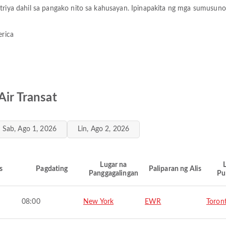
striya dahil sa pangako nito sa kahusayan. Ipinapakita ng mga sumusun
erica
Air Transat
Sab, Ago 1, 2026
Lin, Ago 2, 2026
Lugar na
s
Pagdating
Paliparan ng Alis
Panggagalingan
Pu
08:00
New York
EWR
Toron