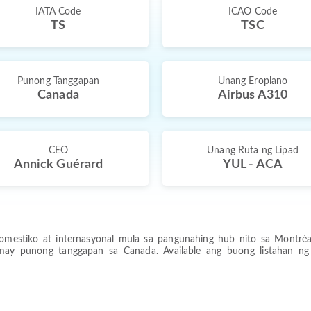
IATA Code
ICAO Code
TS
TSC
Punong Tanggapan
Unang Eroplano
Canada
Airbus A310
CEO
Unang Ruta ng Lipad
Annick Guérard
YUL - ACA
mestiko at internasyonal mula sa pangunahing hub nito sa Montréal Pi
a may punong tanggapan sa Canada. Available ang buong listahan ng