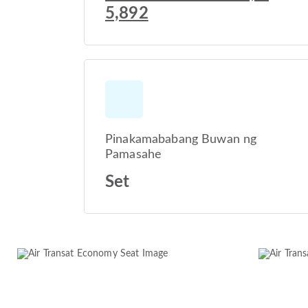
5,892
Pinakamababang Buwan ng
Pamasahe
Set