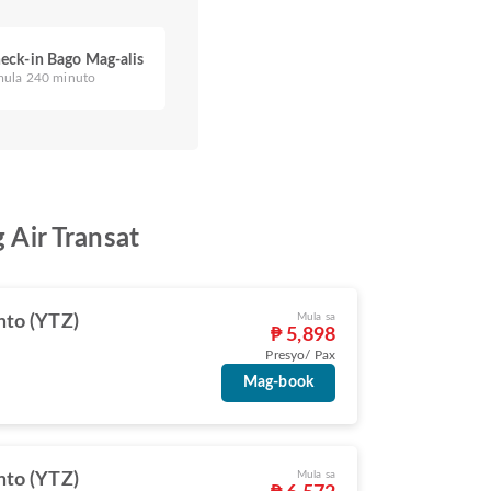
eck-in Bago Mag-alis
mula 240 minuto
Air Transat
Mula sa
nto (YTZ)
₱ 5,898
Presyo/ Pax
Mag-book
Mula sa
nto (YTZ)