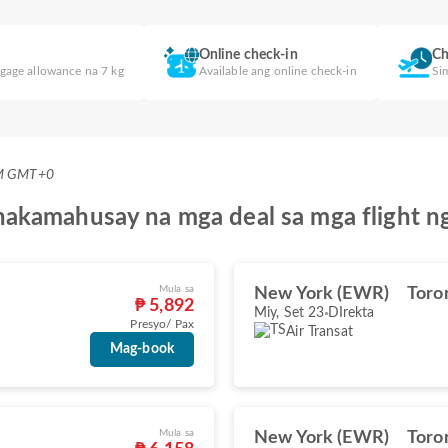
Online check-in
Ch
gage allowance na 7 kg
Available ang online check-in
Si
AM GMT+0
kamahusay na mga deal sa mga flight ng 
Mula sa
New York (EWR)
Toro
₱ 5,892
Miy, Set 23
DIrekta
Presyo/ Pax
Air Transat
Mag-book
Mula sa
New York (EWR)
Toro