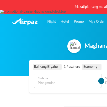
Makatipid nang malak
Flight
Hotel
Promo
Mga Order
Maghanap
Balikang Biyahe
Economy
1 Pasahero
Mula sa
S