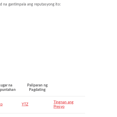
od na gantimpala ang reputasyong ito:
Lugar na
Paliparan ng
puntahan
Pagdating
Tingnan ang
to
YTZ
Presyo