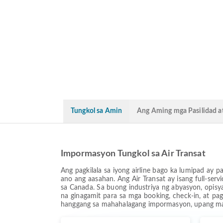
Tungkol sa Amin
Ang Aming mga Pasilidad at
Impormasyon Tungkol sa Air Transat
Ang pagkilala sa iyong airline bago ka lumipad a
ano ang aasahan. Ang Air Transat ay isang full-se
sa Canada. Sa buong industriya ng abyasyon, opisya
na ginagamit para sa mga booking, check-in, at pa
hanggang sa mahahalagang impormasyon, upang ma