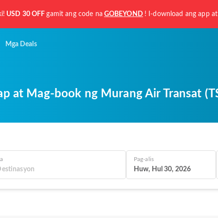
i!
USD 30 OFF
gamit ang code na
GOBEYOND
! I-download ang app at
Mga Deals
 at Mag-book ng Murang Air Transat (TS)
a
Pag-alis
Huw, Hul 30, 2026