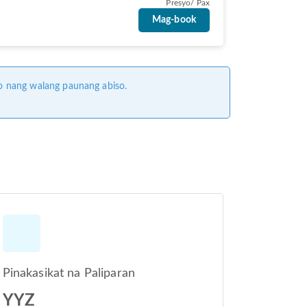
Presyo/ Pax
Mag-book
o nang walang paunang abiso.
Pinakasikat na Paliparan
YYZ