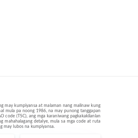
 nang may kumpiyansa at malaman nang malinaw kung
syonal mula pa noong 1986, na may punong tanggapan
ICAO code (TSC), ang mga karaniwang pagkakakilanlan
 ng mahahalagang detalye, mula sa mga code at ruta
g may lubos na kumpiyansa.