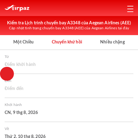
Kiểm tra Lịch trình chuyến bay A3348 của Aegean Airlines (AEE)
Cập nhật tình trạng chuyến bay A3348 (AEE) của Aegean Airlines tại đây
Một Chiều
Chuyến khứ hồi
Nhiều chặng
Từ
Điểm khởi hành
Đến
Điểm đến
Khởi hành
CN, 9 thg 8, 2026
Về
Thứ 2, 10 thg 8, 2026