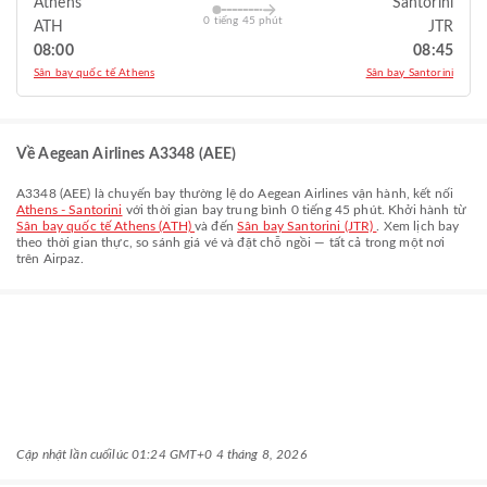
Athens
Santorini
0 tiếng 45 phút
ATH
JTR
08:00
08:45
Sân bay quốc tế Athens
Sân bay Santorini
Về Aegean Airlines A3348 (AEE)
A3348
(
AEE
) là chuyến bay thường lệ do
Aegean Airlines
vận hành, kết nối
Athens - Santorini
với thời gian bay trung bình
0 tiếng 45 phút
. Khởi hành từ
Sân bay quốc tế Athens (ATH)
và đến
Sân bay Santorini (JTR)
. Xem lịch bay
theo thời gian thực, so sánh giá vé và đặt chỗ ngồi — tất cả trong một nơi
trên Airpaz.
Cập nhật lần cuối
lúc 01:24 GMT+0 4 tháng 8, 2026