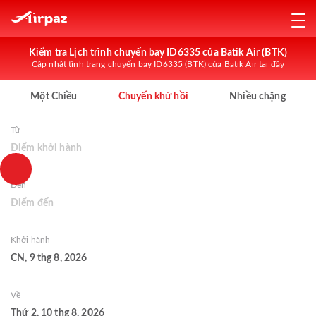
Kiểm tra Lịch trình chuyến bay ID6335 của Batik Air (BTK)
Cập nhật tình trạng chuyến bay ID6335 (BTK) của Batik Air tại đây
Một Chiều
Chuyến khứ hồi
Nhiều chặng
Từ
Điểm khởi hành
Đến
Điểm đến
Khởi hành
CN, 9 thg 8, 2026
Về
Thứ 2, 10 thg 8, 2026