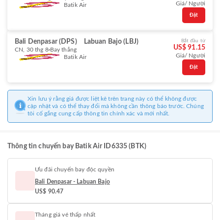
Giá/ Người
Batik Air
Đặt
Bali Denpasar (DPS)
Labuan Bajo (LBJ)
Bắt đầu từ
US$ 91.15
CN, 30 thg 8
Bay thẳng
Giá/ Người
Batik Air
Đặt
Xin lưu ý rằng giá được liệt kê trên trang này có thể không được
cập nhật và có thể thay đổi mà không cần thông báo trước. Chúng
tôi cố gắng cung cấp thông tin chính xác và mới nhất.
Thông tin chuyến bay Batik Air ID6335 (BTK)
Ưu đãi chuyến bay độc quyền
Bali Denpasar - Labuan Bajo
US$ 90.47
Tháng giá vé thấp nhất