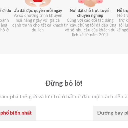
ể đi du
Ưu đãi độc quyền mỗi ngày
Nơi đặt chỗ trực tuyến
Hỗ trợ
Vô số chương trình khuyến
chuyên nghiệp
Hỗ tr
hoảnh
mãi hàng ngày với giá cả
Cùng với các đối tác đáng
trợ 
hàng
cạnh tranh cho tất cả khách
tin cậy, chúng tôi đã đáp ứng
tôi 
chỗ ở
du lịch
vô số nhu cầu của khách du
kể ng
lịch kể từ năm 2011
Đừng bỏ lỡ!
ám phá thế giới và lưu trú ở bất cứ đâu một cách dễ d
phổ biến nhất
Đường bay ph