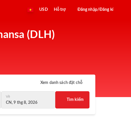
USD
Hỗ trợ
Đăng nhập/Đăng kí
thansa (DLH)
Xem danh sách đặt chỗ
Về
Tìm kiếm
CN, 9 thg 8, 2026