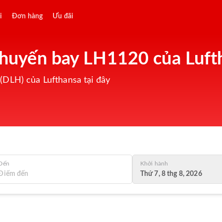
i
Đơn hàng
Ưu đãi
 chuyến bay LH1120 của Luf
(DLH) của Lufthansa tại đây
Đến
Khởi hành
Thứ 7, 8 thg 8, 2026