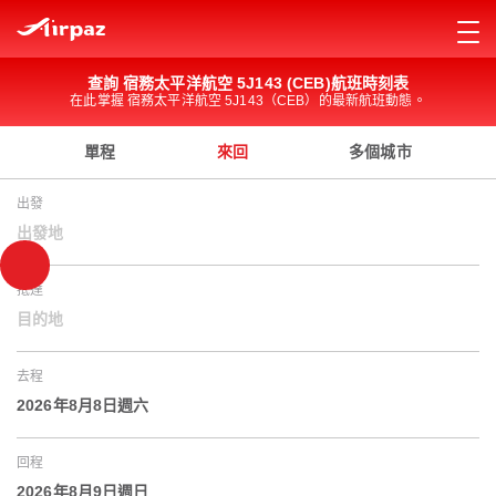
查詢 宿務太平洋航空 5J143 (CEB)航班時刻表
在此掌握 宿務太平洋航空 5J143（CEB）的最新航班動態。
單程
來回
多個城市
出發
出發地
抵達
目的地
去程
2026年8月8日週六
回程
2026年8月9日週日