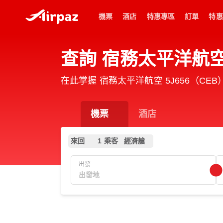
機票
酒店
特惠專區
訂單
特惠
查詢 宿務太平洋航空 
在此掌握 宿務太平洋航空 5J656（CE
機票
酒店
來回
1 乘客
經濟艙
出發