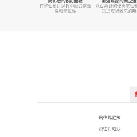
簡化您的預訂體驗
旅遊產品的廣泛選
在整個預訂過程中感受靈活
以百萬計的優惠航班
性和簡單性
讓您度過難忘的時
飛往馬尼拉
飛往丹帕沙