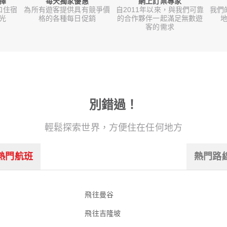
擇
每天獨家優惠
網上訂票專家
和住宿
為所有遊客提供具有競爭價
自2011年以來，與我們可靠
我們
光
格的各種每日促銷
的合作夥伴一起滿足無數遊
地
客的需求
別錯過！
輕鬆探索世界，方便住在任何地方
熱門航班
熱門路
飛往曼谷
飛往吉隆坡