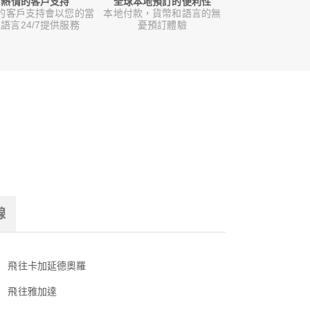
熱情的客戶支持
全球本地預訂的便利性
的客戶支持會以您的當
本地付款，貨幣和語言的無
語言24/7提供服務
憂預訂體驗
線
飛往卡加延德奧羅
飛往雅加達