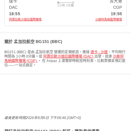
達卡
吉大港
1小時 0分鐘
DAC
CGP
18:55
19:55
阿賈拉勒沙迦拉國際機場
沙赫阿馬納國際機場
關於 孟加拉航空 BG151 (BBC)
BG151
(
BBC
) 是由
孟加拉航空
營運的定期航班，連接
達卡 - 沙迦
，平均飛行
時間為
1小時 0分鐘
。從
阿賈拉勒沙迦拉國際機場 (DAC)
出發，抵達
沙赫阿
馬納國際機場 (CGP)
。 在 Airpaz 上瀏覽即時航班時刻表、比較票價並預訂座
位——一站式搞定。
最後更新時間
2026年8月6日 下午08:46 [GMT+0]