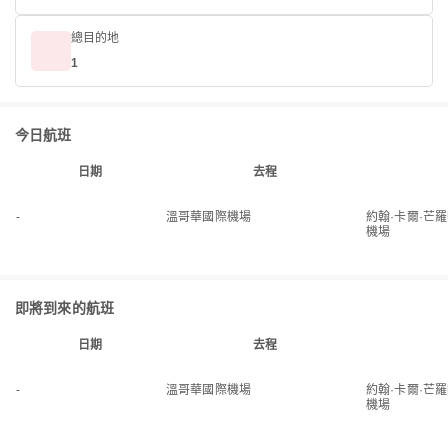
總目的地
1
今日航班
日期
去程
-
溫哥華國際機場
約翰·卡爾·芒
機場
即將到來的航班
日期
去程
-
溫哥華國際機場
約翰·卡爾·芒
機場