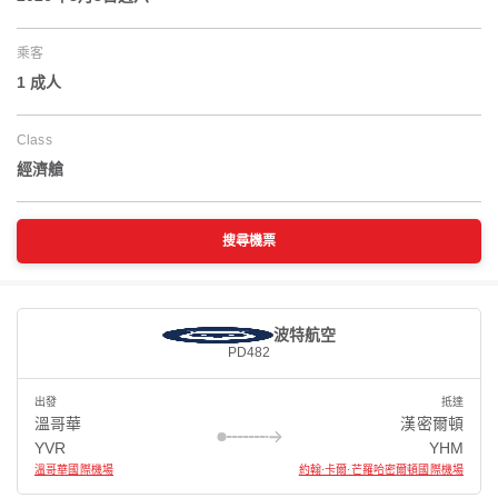
乘客
1 成人
Class
經濟艙
搜尋機票
波特航空
PD482
出發
抵達
溫哥華
漢密爾頓
YVR
YHM
溫哥華國際機場
約翰·卡爾·芒羅哈密爾頓國際機場