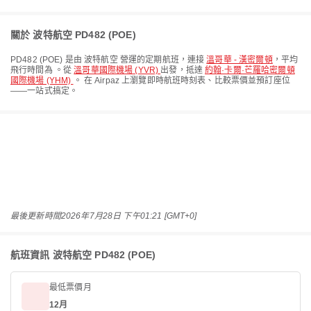
關於 波特航空 PD482 (POE)
PD482
(
POE
) 是由
波特航空
營運的定期航班，連接
溫哥華 - 漢密爾頓
，平均
飛行時間為
。從
溫哥華國際機場 (YVR)
出發，抵達
約翰·卡爾·芒羅哈密爾頓
國際機場 (YHM)
。 在 Airpaz 上瀏覽即時航班時刻表、比較票價並預訂座位
——一站式搞定。
最後更新時間
2026年7月28日 下午01:21 [GMT+0]
航班資訊 波特航空 PD482 (POE)
最低票價月
12月