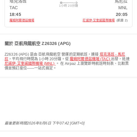
塔克洛班
馬尼拉
1小時 20分鐘
TAC
MNL
18:45
20:05
羅姆阿爾德茲機場
尼諾伊·艾奎諾國際機場
(航廈 2)
關於 亞航飛龍航空 Z26326 (APG)
Z26326
(
APG
) 是由
亞航飛龍航空
營運的定期航班，連接
塔克洛班 - 馬尼
拉
，平均飛行時間為
1小時 20分鐘
。從
羅姆阿爾德茲機場 (TAC)
出發，抵達
尼諾伊·艾奎諾國際機場 (MNL)
。 在 Airpaz 上瀏覽即時航班時刻表、比較票
價並預訂座位——一站式搞定。
最後更新時間
2026年8月6日 下午07:42 [GMT+0]