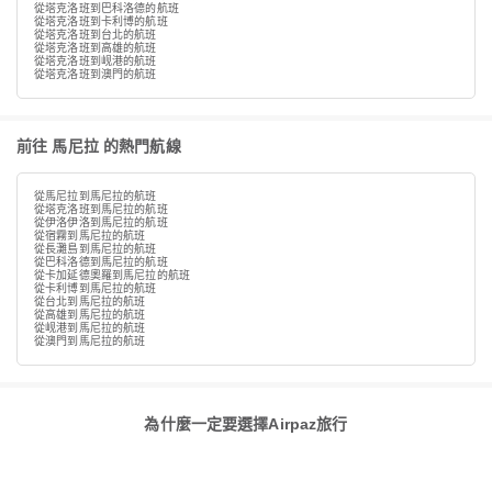
從塔克洛班到巴科洛德的航班
從塔克洛班到卡利博的航班
從塔克洛班到台北的航班
從塔克洛班到高雄的航班
從塔克洛班到岘港的航班
從塔克洛班到澳門的航班
前往 馬尼拉 的熱門航線
從馬尼拉到馬尼拉的航班
從塔克洛班到馬尼拉的航班
從伊洛伊洛到馬尼拉的航班
從宿霧到馬尼拉的航班
從長灘島到馬尼拉的航班
從巴科洛德到馬尼拉的航班
從卡加延德奧羅到馬尼拉的航班
從卡利博到馬尼拉的航班
從台北到馬尼拉的航班
從高雄到馬尼拉的航班
從岘港到馬尼拉的航班
從澳門到馬尼拉的航班
為什麼一定要選擇Airpaz旅行