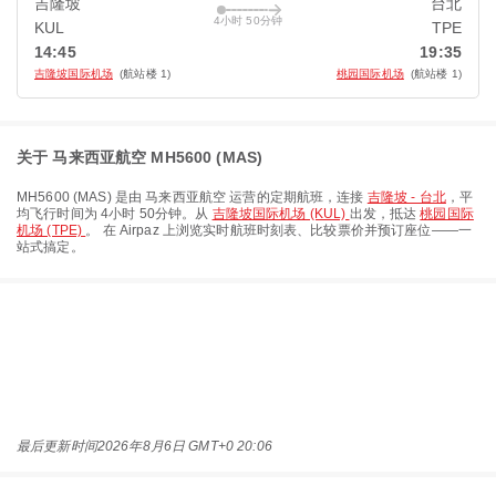
吉隆坡
台北
4小时 50分钟
KUL
TPE
14:45
19:35
吉隆坡国际机场
(航站楼 1)
桃园国际机场
(航站楼 1)
关于 马来西亚航空 MH5600 (MAS)
MH5600
(
MAS
) 是由
马来西亚航空
运营的定期航班，连接
吉隆坡 - 台北
，平
均飞行时间为
4小时 50分钟
。从
吉隆坡国际机场 (KUL)
出发，抵达
桃园国际
机场 (TPE)
。 在 Airpaz 上浏览实时航班时刻表、比较票价并预订座位——一
站式搞定。
最后更新时间
2026年8月6日 GMT+0 20:06