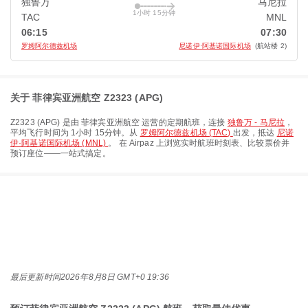
独鲁万
马尼拉
1小时 15分钟
TAC
MNL
06:15
07:30
罗姆阿尔德兹机场
尼诺伊·阿基诺国际机场
(航站楼 2)
关于 菲律宾亚洲航空 Z2323 (APG)
Z2323
(
APG
) 是由
菲律宾亚洲航空
运营的定期航班，连接
独鲁万 - 马尼拉
，
平均飞行时间为
1小时 15分钟
。从
罗姆阿尔德兹机场 (TAC)
出发，抵达
尼诺
伊·阿基诺国际机场 (MNL)
。 在 Airpaz 上浏览实时航班时刻表、比较票价并
预订座位——一站式搞定。
最后更新时间
2026年8月8日 GMT+0 19:36