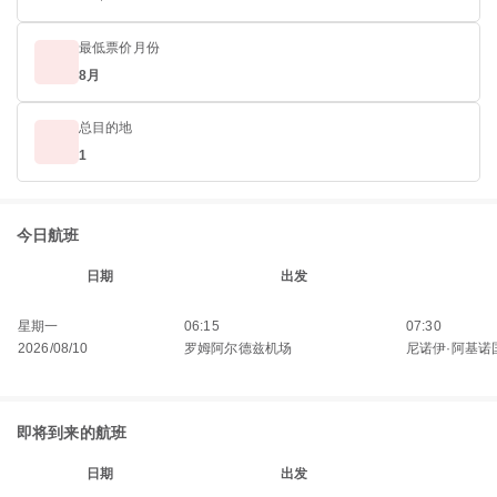
最低票价月份
8月
总目的地
1
今日航班
日期
出发
星期一
06:15
07:30
2026/08/10
罗姆阿尔德兹机场
尼诺伊·阿基诺
即将到来的航班
日期
出发