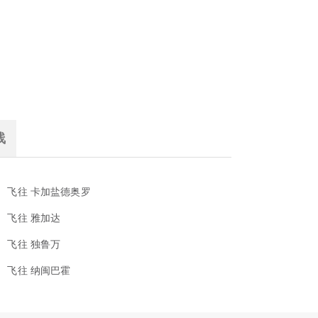
线
飞往 卡加盐德奥罗
飞往 雅加达
飞往 独鲁万
飞往 纳闽巴霍