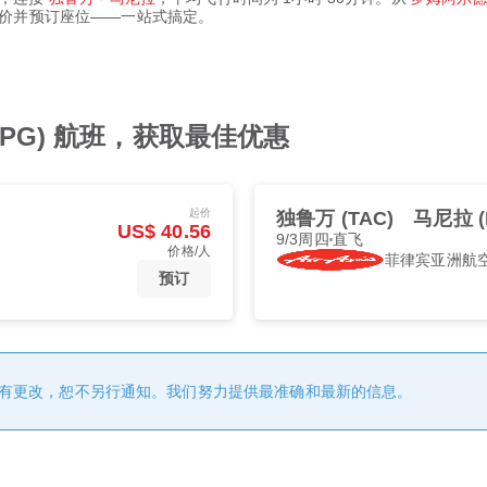
比较票价并预订座位——一站式搞定。
APG) 航班，获取最佳优惠
起价
独鲁万 (TAC)
马尼拉 (
US$ 40.56
9/3周四
直飞
价格/人
菲律宾亚洲航
预订
有更改，恕不另行通知。我们努力提供最准确和最新的信息。