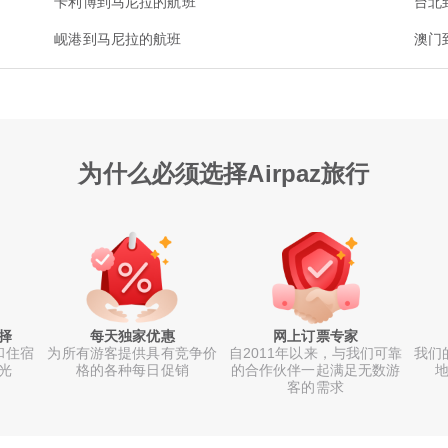
卡利博到马尼拉的航班
台北
岘港到马尼拉的航班
澳门
为什么必须选择Airpaz旅行
择
每天独家优惠
网上订票专家
和住宿
为所有游客提供具有竞争价
自2011年以来，与我们可靠
我们
光
格的各种每日促销
的合作伙伴一起满足无数游
地
客的需求