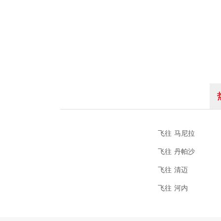
飞往 马尼拉
飞往 丹帕沙
飞往 清迈
飞往 河内