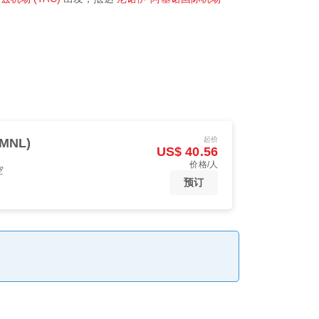
起价
MNL)
US$ 40.56
价格/人
空
预订