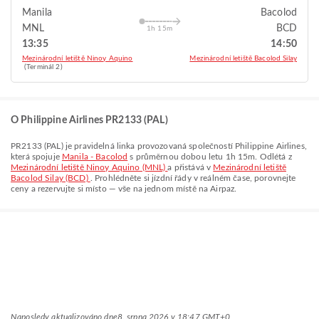
Manila
Bacolod
MNL
BCD
1h 15m
13:35
14:50
Mezinárodní letiště Ninoy Aquino
Mezinárodní letiště Bacolod Silay
(Terminál 2)
O Philippine Airlines PR2133 (PAL)
PR2133
(
PAL
) je pravidelná linka provozovaná společností
Philippine Airlines
,
která spojuje
Manila - Bacolod
s průměrnou dobou letu
1h 15m
. Odlétá z
Mezinárodní letiště Ninoy Aquino (MNL)
a přistává v
Mezinárodní letiště
Bacolod Silay (BCD)
. Prohlédněte si jízdní řády v reálném čase, porovnejte
ceny a rezervujte si místo — vše na jednom místě na Airpaz.
Naposledy aktualizováno dne
8. srpna 2026 v 18:47 GMT+0