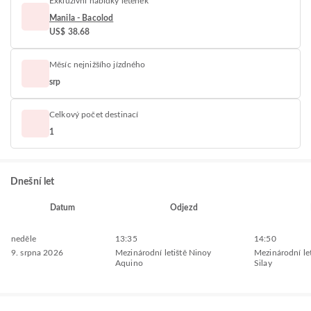
Exkluzivní nabídky letenek
Manila - Bacolod
US$ 38.68
Měsíc nejnižšího jízdného
srp
Celkový počet destinací
1
Dnešní let
Datum
Odjezd
neděle
13:35
14:50
9. srpna 2026
Mezinárodní letiště Ninoy
Mezinárodní le
Aquino
Silay