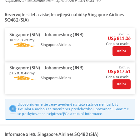
Naposledy aktualizováno dne
4. srpna 2026 v 15:46 GMT+0
Rezervujte si let a získejte nejlepší nabídky Singapore Airlines
SQ482 (SIA)
Singapore (SIN)
Johannesburg (JNB)
Začít od
US$ 811.06
so 29. 8.
Přímý
Cena za osobu
Singapore Airlines
Kniha
Singapore (SIN)
Johannesburg (JNB)
Začít od
US$ 817.61
pá 28. 8.
Přímý
Cena za osobu
Singapore Airlines
Kniha
Upozorňujeme, že ceny uvedené na této stránce nemusí být
aktuální a mohou se změnit bez předchozího upozornění. Snažíme
se poskytovat co nejpřesnější a aktuální informace.
Informace o letu Singapore Airlines SQ482 (SIA)