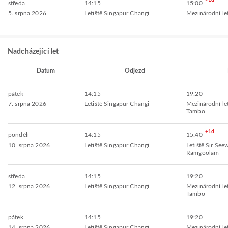
+1d
středa
14:15
15:00
5. srpna 2026
Letiště Singapur Changi
Mezinárodní le
Nadcházející let
Datum
Odjezd
pátek
14:15
19:20
7. srpna 2026
Letiště Singapur Changi
Mezinárodní le
Tambo
+1d
pondělí
14:15
15:40
10. srpna 2026
Letiště Singapur Changi
Letiště Sir Se
Ramgoolam
středa
14:15
19:20
12. srpna 2026
Letiště Singapur Changi
Mezinárodní le
Tambo
pátek
14:15
19:20
14. srpna 2026
Letiště Singapur Changi
Mezinárodní le