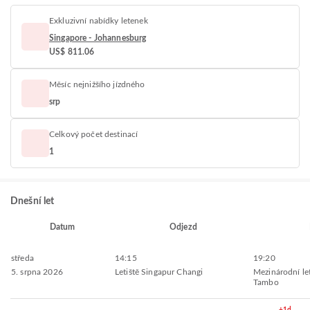
Exkluzivní nabídky letenek
Singapore - Johannesburg
US$ 811.06
Měsíc nejnižšího jízdného
srp
Celkový počet destinací
1
Dnešní let
Datum
Odjezd
středa
14:15
19:20
5. srpna 2026
Letiště Singapur Changi
Mezinárodní le
Tambo