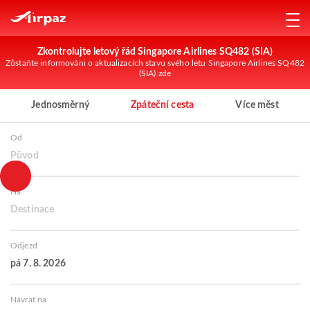
Zkontrolujte letový řád Singapore Airlines SQ482 (SIA)
Zůstaňte informováni o aktualizacích stavu svého letu Singapore Airlines SQ482
(SIA) zde
Jednosměrný
Zpáteční cesta
Více měst
Od
Původ
Na
Destinace
Odjezd
pá 7. 8. 2026
Návrat na