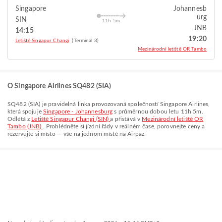
Singapore
Johannesb
urg
SIN
11h 5m
JNB
14:15
19:20
Letiště Singapur Changi
(Terminál 3)
Mezinárodní letiště OR Tambo
O Singapore Airlines SQ482 (SIA)
SQ482
(
SIA
) je pravidelná linka provozovaná společností
Singapore Airlines
,
která spojuje
Singapore - Johannesburg
s průměrnou dobou letu
11h 5m
.
Odlétá z
Letiště Singapur Changi (SIN)
a přistává v
Mezinárodní letiště OR
Tambo (JNB)
. Prohlédněte si jízdní řády v reálném čase, porovnejte ceny a
rezervujte si místo — vše na jednom místě na Airpaz.