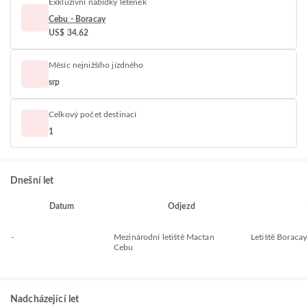
Exkluzivní nabídky letenek
Cebu - Boracay
US$ 34.62
Měsíc nejnižšího jízdného
srp
Celkový počet destinací
1
Dnešní let
Datum
Odjezd
-
Mezinárodní letiště Mactan
Letiště Boraca
Cebu
Nadcházející let