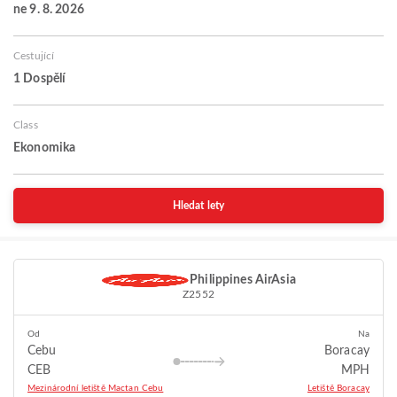
ne 9. 8. 2026
Cestující
1 Dospělí
Class
Ekonomika
Hledat lety
Philippines AirAsia
Z2552
Od
Na
Cebu
Boracay
CEB
MPH
Mezinárodní letiště Mactan Cebu
Letiště Boracay