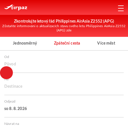
Zkontrolujte letový řád Philippines AirAsia Z2552 (APG)
Zůstaňte informováni o aktualizacích stavu svého letu Philippines AirAsia Z2552
(APG) zde
Jednosměrný
Zpáteční cesta
Více měst
Od
Původ
Na
Destinace
Odjezd
so 8. 8. 2026
Návrat na