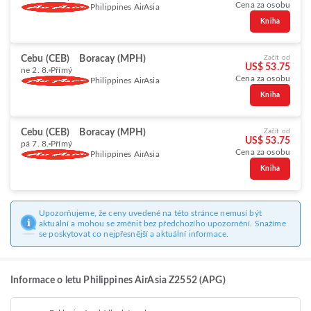
Cena za osobu
Philippines AirAsia
Kniha
Cebu (CEB)
Boracay (MPH)
Začít od
US$ 53.75
ne 2. 8.
Přímý
Cena za osobu
Philippines AirAsia
Kniha
Cebu (CEB)
Boracay (MPH)
Začít od
US$ 53.75
pá 7. 8.
Přímý
Cena za osobu
Philippines AirAsia
Kniha
Upozorňujeme, že ceny uvedené na této stránce nemusí být
aktuální a mohou se změnit bez předchozího upozornění. Snažíme
se poskytovat co nejpřesnější a aktuální informace.
Informace o letu Philippines AirAsia Z2552 (APG)