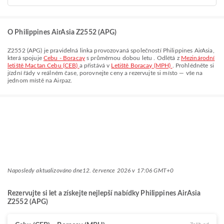
O Philippines AirAsia Z2552 (APG)
Z2552
(
APG
) je pravidelná linka provozovaná společností
Philippines AirAsia
,
která spojuje
Cebu - Boracay
s průměrnou dobou letu
. Odlétá z
Mezinárodní
letiště Mactan Cebu (CEB)
a přistává v
Letiště Boracay (MPH)
. Prohlédněte si
jízdní řády v reálném čase, porovnejte ceny a rezervujte si místo — vše na
jednom místě na Airpaz.
Naposledy aktualizováno dne
12. července 2026 v 17:06 GMT+0
Rezervujte si let a získejte nejlepší nabídky Philippines AirAsia
Z2552 (APG)