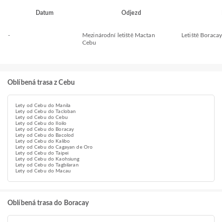
Datum
Odjezd
-
Mezinárodní letiště Mactan
Letiště Boraca
Cebu
Oblíbená trasa z Cebu
Lety od Cebu do Manila
Lety od Cebu do Tacloban
Lety od Cebu do Cebu
Lety od Cebu do Iloilo
Lety od Cebu do Boracay
Lety od Cebu do Bacolod
Lety od Cebu do Kalibo
Lety od Cebu do Cagayan de Oro
Lety od Cebu do Taipei
Lety od Cebu do Kaohsiung
Lety od Cebu do Tagbilaran
Lety od Cebu do Macau
Oblíbená trasa do Boracay