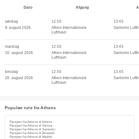
Dato
Afgang
A
søndag
12.50
13.45
9. august 2026
Athen Internationale
Santorini Luft
Lufthavn
mandag
12.50
13.45
10. august 2026
Athen Internationale
Santorini Luft
Lufthavn
torsdag
12.50
13.45
20. august 2026
Athen Internationale
Santorini Luft
Lufthavn
Populær rute fra Athens
Flyrejser fra Athens til Athens
Flyrejser fra Athens til Vienna
Flyrejser fra Athens til Santorini
Flyrejser fra Athens til Brussels
Flyrejser fra Athens til Madrid