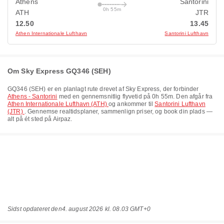
Athens
Santorini
0h 55m
ATH
JTR
12.50
13.45
Athen Internationale Lufthavn
Santorini Lufthavn
Om Sky Express GQ346 (SEH)
GQ346
(
SEH
) er en planlagt rute drevet af
Sky Express
, der forbinder
Athens - Santorini
med en gennemsnitlig flyvetid på
0h 55m
. Den afgår fra
Athen Internationale Lufthavn (ATH)
og ankommer til
Santorini Lufthavn
(JTR)
. Gennemse realtidsplaner, sammenlign priser, og book din plads —
alt på ét sted på Airpaz.
Sidst opdateret den
4. august 2026 kl. 08.03 GMT+0