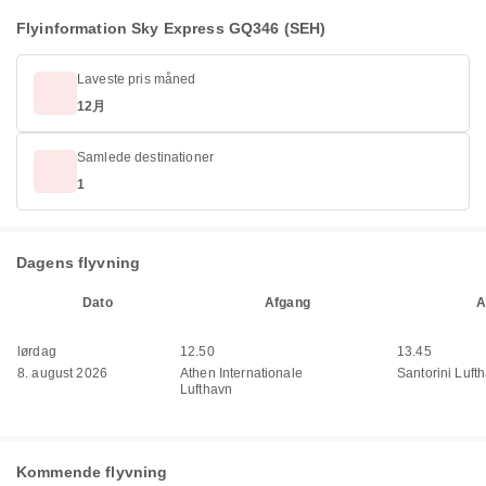
Flyinformation Sky Express GQ346 (SEH)
Laveste pris måned
12月
Samlede destinationer
1
Dagens flyvning
Dato
Afgang
A
lørdag
12.50
13.45
8. august 2026
Athen Internationale
Santorini Luft
Lufthavn
Kommende flyvning