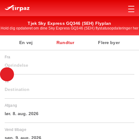
Tjek Sky Express GQ346 (SEH) Flyplan
Hold dig opdateret om dine Sky Express GQ346 (SEH) flystatusopdateringer her
En vej
Rundtur
Flere byer
Fra
Oprindelse
Til
Destination
Afgang
lør. 8. aug. 2026
Vend tilbage
søn. 9. aug. 2026