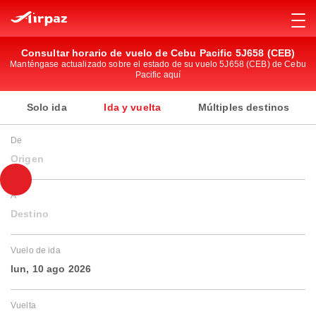
Consultar horario de vuelo de Cebu Pacific 5J658 (CEB)
Manténgase actualizado sobre el estado de su vuelo 5J658 (CEB) de Cebu
Pacific aquí
Solo ida
Ida y vuelta
Múltiples destinos
De
Origen
A
Destino
Vuelo de ida
lun, 10 ago 2026
Vuelta