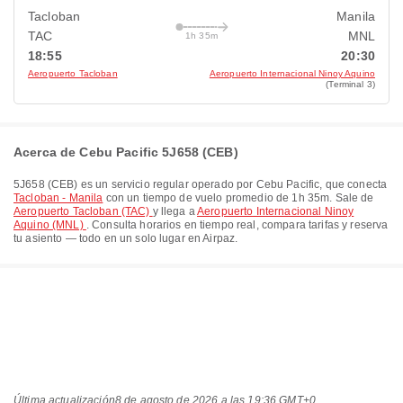
Tacloban
Manila
TAC
MNL
1h 35m
18:55
20:30
Aeropuerto Tacloban
Aeropuerto Internacional Ninoy Aquino
(Terminal 3)
Acerca de Cebu Pacific 5J658 (CEB)
5J658
(
CEB
) es un servicio regular operado por
Cebu Pacific
, que conecta
Tacloban - Manila
con un tiempo de vuelo promedio de
1h 35m
. Sale de
Aeropuerto Tacloban (TAC)
y llega a
Aeropuerto Internacional Ninoy
Aquino (MNL)
. Consulta horarios en tiempo real, compara tarifas y reserva
tu asiento — todo en un solo lugar en Airpaz.
Última actualización
8 de agosto de 2026 a las 19:36 GMT+0