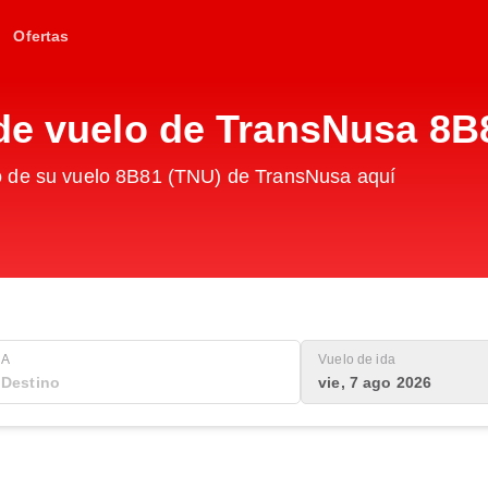
Ofertas
 de vuelo de TransNusa 8B
o de su vuelo 8B81 (TNU) de TransNusa aquí
A
Vuelo de ida
vie, 7 ago 2026