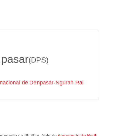
npasar
(DPS)
rnacional de Denpasar-Ngurah Rai
 promedio de
3h 40m
. Sale de
Aeropuerto de Perth