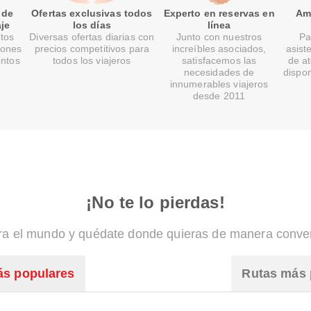
 de
Ofertas exclusivas todos
Experto en reservas en
Ami
je
los días
línea
tos
Diversas ofertas diarias con
Junto con nuestros
Pa
lones
precios competitivos para
increíbles asociados,
asist
entos
todos los viajeros
satisfacemos las
de at
necesidades de
dispon
innumerables viajeros
desde 2011
¡No te lo pierdas!
ra el mundo y quédate donde quieras de manera conve
ás populares
Rutas más 