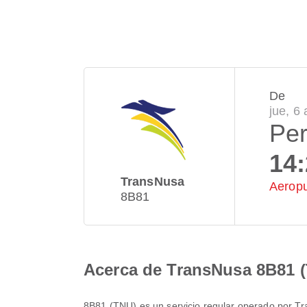
De
jue, 6
Per
14
TransNusa
Aeropu
8B81
Acerca de TransNusa 8B81 
8B81
(
TNU
) es un servicio regular operado por
Tr