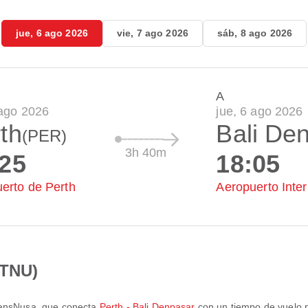
jue, 6 ago 2026
vie, 7 ago 2026
sáb, 8 ago 2026
A
 ago 2026
jue, 6 ago 2026
th
Bali De
(PER)
3h 40m
:25
18:05
erto de Perth
Aeropuerto Inte
(TNU)
ansNusa
, que conecta
Perth - Bali Denpasar
con un tiempo de vuelo