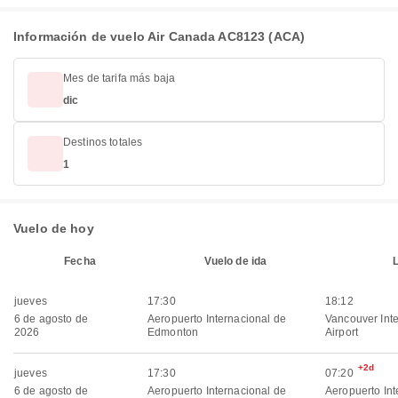
Información de vuelo Air Canada AC8123 (ACA)
Mes de tarifa más baja
dic
Destinos totales
1
Vuelo de hoy
Fecha
Vuelo de ida
jueves
17:30
18:12
6 de agosto de
Aeropuerto Internacional de
Vancouver Inte
2026
Edmonton
Airport
+2d
jueves
17:30
07:20
6 de agosto de
Aeropuerto Internacional de
Aeropuerto Int