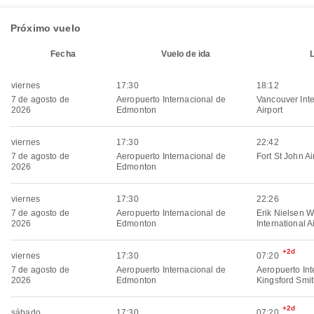
Próximo vuelo
Fecha
Vuelo de ida
viernes
17:30
18:12
7 de agosto de
Aeropuerto Internacional de
Vancouver Inte
2026
Edmonton
Airport
viernes
17:30
22:42
7 de agosto de
Aeropuerto Internacional de
Fort St John Ai
2026
Edmonton
viernes
17:30
22:26
7 de agosto de
Aeropuerto Internacional de
Erik Nielsen W
2026
Edmonton
International A
+2d
viernes
17:30
07:20
7 de agosto de
Aeropuerto Internacional de
Aeropuerto Int
2026
Edmonton
Kingsford Smi
+2d
sábado
17:30
07:20