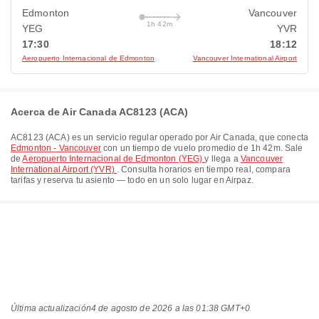
Edmonton
Vancouver
1h 42m
YEG
YVR
17:30
18:12
Aeropuerto Internacional de Edmonton
Vancouver International Airport
Acerca de Air Canada AC8123 (ACA)
AC8123
(
ACA
) es un servicio regular operado por
Air Canada
, que conecta
Edmonton - Vancouver
con un tiempo de vuelo promedio de
1h 42m
. Sale
de
Aeropuerto Internacional de Edmonton (YEG)
y llega a
Vancouver
International Airport (YVR)
. Consulta horarios en tiempo real, compara
tarifas y reserva tu asiento — todo en un solo lugar en Airpaz.
Última actualización
4 de agosto de 2026 a las 01:38 GMT+0