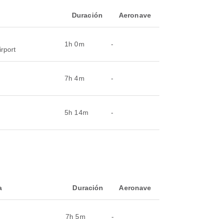
a
Duración
Aeronave
1h 0m
-
rport
7h 4m
-
5h 14m
-
a
Duración
Aeronave
7h 5m
-