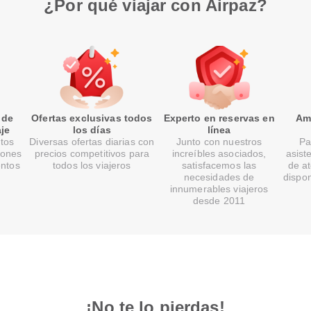
¿Por qué viajar con Airpaz?
 de
Ofertas exclusivas todos
Experto en reservas en
Ami
je
los días
línea
tos
Diversas ofertas diarias con
Junto con nuestros
Pa
lones
precios competitivos para
increíbles asociados,
asist
entos
todos los viajeros
satisfacemos las
de at
necesidades de
dispon
innumerables viajeros
desde 2011
¡No te lo pierdas!