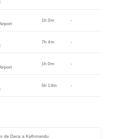
t
1h 0m
-
irport
7h 4m
-
t
1h 0m
-
irport
5h 14m
-
t
os de Daca a Kathmandu