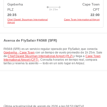
Gqeberha
Cape Town
PLZ
CPT
1h 25m
20:35
22:00
Chief Dawid Stuurman International
Cape Town International Airport
Airport
Acerca de FlySafair FA568 (SFR)
FA568
(
SFR
) es un servicio regular operado por
FlySafair
, que conecta
Gqeberha - Cape Town
con un tiempo de vuelo promedio de
1h 25m
. Sale
de
Chief Dawid Stuurman International Airport (PLZ)
y llega a
Cape Town
International Airport (CPT)
. Consulta horarios en tiempo real, compara
tarifas y reserva tu asiento — todo en un solo lugar en Airpaz.
Última actualización
4 de agosto de 2026 a las 06:53 GMT+0