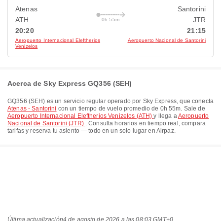
Atenas
Santorini
ATH
JTR
0h 55m
20:20
21:15
Aeropuerto Internacional Eleftherios
Aeropuerto Nacional de Santorini
Venizelos
Acerca de Sky Express GQ356 (SEH)
GQ356
(
SEH
) es un servicio regular operado por
Sky Express
, que conecta
Atenas - Santorini
con un tiempo de vuelo promedio de
0h 55m
. Sale de
Aeropuerto Internacional Eleftherios Venizelos (ATH)
y llega a
Aeropuerto
Nacional de Santorini (JTR)
. Consulta horarios en tiempo real, compara
tarifas y reserva tu asiento — todo en un solo lugar en Airpaz.
Última actualización
4 de agosto de 2026 a las 08:03 GMT+0