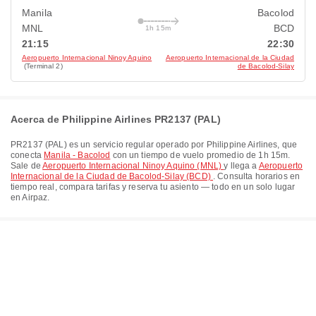
Manila
Bacolod
MNL
BCD
1h 15m
21:15
22:30
Aeropuerto Internacional Ninoy Aquino
Aeropuerto Internacional de la Ciudad
(Terminal 2)
de Bacolod-Silay
Acerca de Philippine Airlines PR2137 (PAL)
PR2137
(
PAL
) es un servicio regular operado por
Philippine Airlines
, que
conecta
Manila - Bacolod
con un tiempo de vuelo promedio de
1h 15m
.
Sale de
Aeropuerto Internacional Ninoy Aquino (MNL)
y llega a
Aeropuerto
Internacional de la Ciudad de Bacolod-Silay (BCD)
. Consulta horarios en
tiempo real, compara tarifas y reserva tu asiento — todo en un solo lugar
en Airpaz.