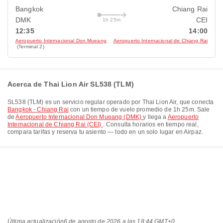
Bangkok
Chiang Rai
DMK
CEI
1h 25m
12:35
14:00
Aeropuerto Internacional Don Mueang
Aeropuerto Internacional de Chiang Rai
(Terminal 2)
Acerca de Thai Lion Air SL538 (TLM)
SL538
(
TLM
) es un servicio regular operado por
Thai Lion Air
, que conecta
Bangkok - Chiang Rai
con un tiempo de vuelo promedio de
1h 25m
. Sale
de
Aeropuerto Internacional Don Mueang (DMK)
y llega a
Aeropuerto
Internacional de Chiang Rai (CEI)
. Consulta horarios en tiempo real,
compara tarifas y reserva tu asiento — todo en un solo lugar en Airpaz.
Última actualización
6 de agosto de 2026 a las 18:44 GMT+0