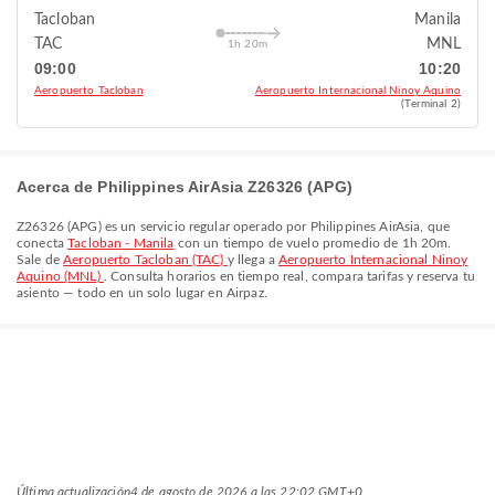
Tacloban
Manila
TAC
MNL
1h 20m
09:00
10:20
Aeropuerto Tacloban
Aeropuerto Internacional Ninoy Aquino
(Terminal 2)
Acerca de Philippines AirAsia Z26326 (APG)
Z26326
(
APG
) es un servicio regular operado por
Philippines AirAsia
, que
conecta
Tacloban - Manila
con un tiempo de vuelo promedio de
1h 20m
.
Sale de
Aeropuerto Tacloban (TAC)
y llega a
Aeropuerto Internacional Ninoy
Aquino (MNL)
. Consulta horarios en tiempo real, compara tarifas y reserva tu
asiento — todo en un solo lugar en Airpaz.
Última actualización
4 de agosto de 2026 a las 22:02 GMT+0