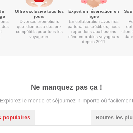
de
Offre exclusive tous les
Expert en réservation en
Sout
age
jours
ligne
ments
Diverses promotions
En collaboration avec nos
Po
à des
quotidiennes à des prix
partenaires crédibles, nous
opt
et
compétitifs pour tous les
répondons aux besoins
client
s
voyageurs
d'innombrables voyageurs
dans
depuis 2011
Ne manquez pas ça !
Explorez le monde et séjournez n'importe où facilemen
s populaires
Routes les plu