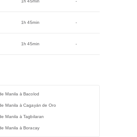
1h 45min
-
1h 45min
-
1h 45min
-
de Manila à Bacolod
 de Manila à Cagayán de Oro
de Manila à Tagbilaran
de Manila à Boracay