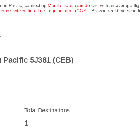
ebu Pacific
, connecting
Manila - Cagayán de Oro
with an average flig
roport international de Laguindingan (CGY)
. Browse real-time sched
0
u Pacific 5J381 (CEB)
Total Destinations
1