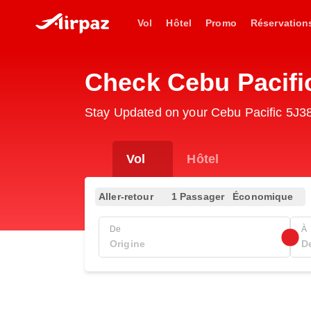
Vol
Hôtel
Promo
Réservation
Check Cebu Pacifi
Stay Updated on your Cebu Pacific 5J38
Vol
Hôtel
Aller-retour
1 Passager
Économique
De
À