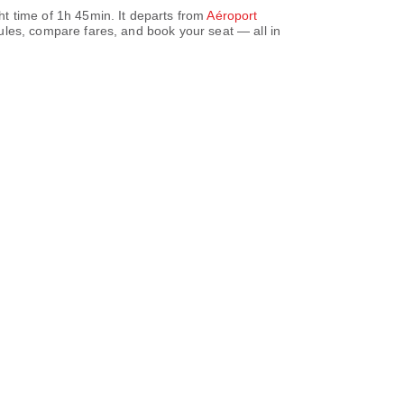
ht time of
1h 45min
. It departs from
Aéroport
ules, compare fares, and book your seat — all in