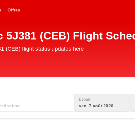
s
Offres
c 5J381 (CEB) Flight Sche
1 (CEB) flight status updates here
Départ
ven. 7 août 2026