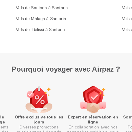
Vols de Santorin à Santorin
Vols 
Vols de Málaga à Santorin
Vols
Vols de Tbilissi à Santorin
Vols 
Pourquoi voyager avec Airpaz ?
de
Offre exclusive tous les
Expert en réservation en
Sout
age
jours
ligne
ments
Diverses promotions
En collaboration avec nos
Po