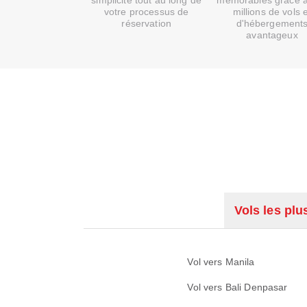
simplicité tout au long de
mémorables grâce 
votre processus de
millions de vols 
réservation
d'hébergement
avantageux
Vols les plu
Vol vers Manila
Vol vers Bali Denpasar