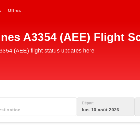
s
Offres
ines A3354 (AEE) Flight S
3354 (AEE) flight status updates here
Départ
lun. 10 août 2026