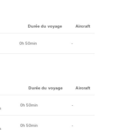
Durée du voyage
Aircraft
0h 50min
-
Durée du voyage
Aircraft
0h 50min
-
n
0h 50min
-
n