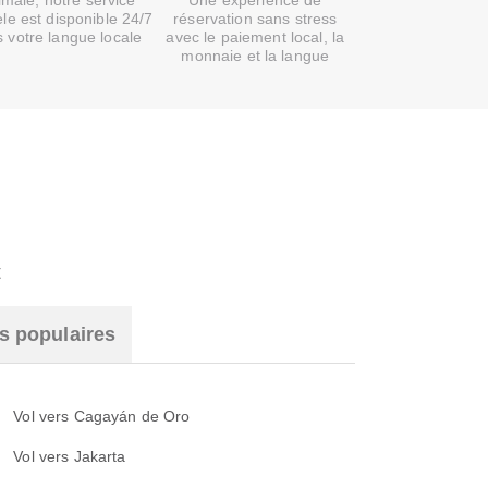
imale, notre service
Une expérience de
èle est disponible 24/7
réservation sans stress
 votre langue locale
avec le paiement local, la
monnaie et la langue
t
s populaires
Vol vers Cagayán de Oro
Vol vers Jakarta