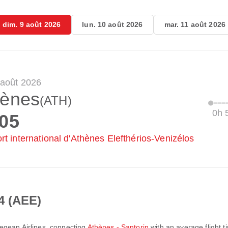
dim. 9 août 2026
lun. 10 août 2026
mar. 11 août 2026
 août 2026
hènes
(ATH)
0h 
:05
rt international d'Athènes Elefthérios-Venizélos
4 (AEE)
egean Airlines
, connecting
Athènes - Santorin
with an average flight t