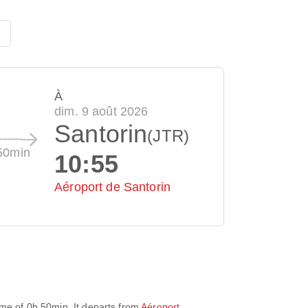
À
dim. 9 août 2026
Santorin
(JTR)
50min
10:55
Aéroport de Santorin
ime of
0h 50min
. It departs from
Aéroport