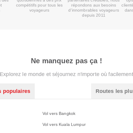
à des
quotidiennes à des prix
partenaires crédibles, nous
opt
et
compétitifs pour tous les
répondons aux besoins
client
s
voyageurs
d'innombrables voyageurs
dans
depuis 2011
Ne manquez pas ça !
Explorez le monde et séjournez n'importe où facilemen
s populaires
Routes les plu
Vol vers Bangkok
Vol vers Kuala Lumpur