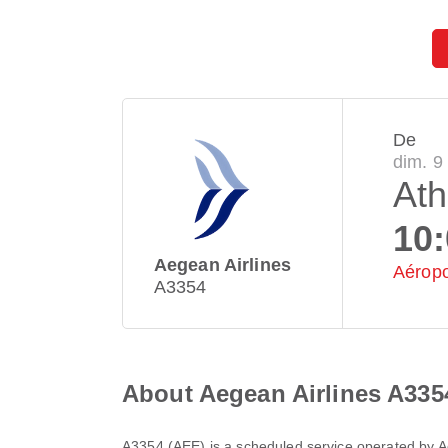
De
dim. 9
At
10
Aegean Airlines
Aéropo
A3354
About Aegean Airlines A335
A3354
(
AEE
) is a scheduled service operated by
A