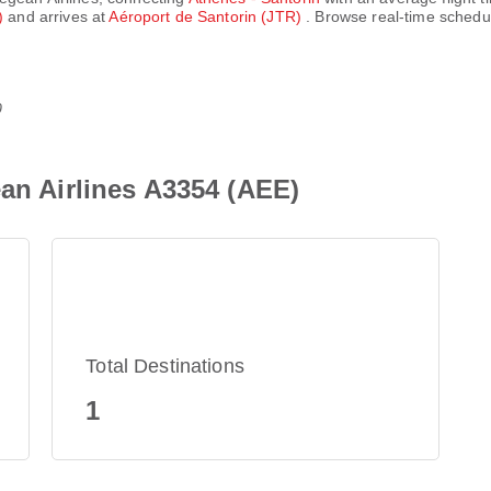
H)
and arrives at
Aéroport de Santorin (JTR)
. Browse real-time schedu
0
ean Airlines A3354 (AEE)
Total Destinations
1