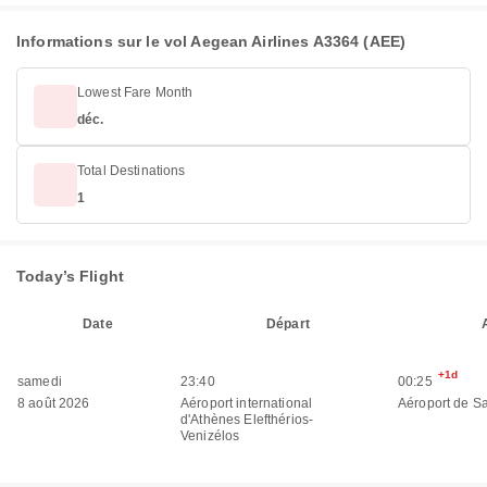
Informations sur le vol Aegean Airlines A3364 (AEE)
Lowest Fare Month
déc.
Total Destinations
1
Today’s Flight
Date
Départ
+1d
samedi
23:40
00:25
8 août 2026
Aéroport international
Aéroport de Sa
d'Athènes Elefthérios-
Venizélos