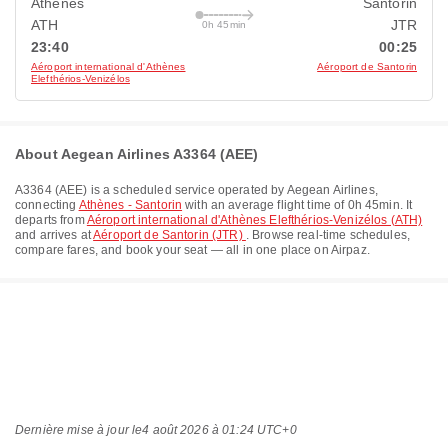
Athènes
Santorin
ATH
JTR
0h 45min
23:40
00:25
Aéroport international d'Athènes
Aéroport de Santorin
Elefthérios-Venizélos
About Aegean Airlines A3364 (AEE)
A3364
(
AEE
) is a scheduled service operated by
Aegean Airlines
,
connecting
Athènes - Santorin
with an average flight time of
0h 45min
. It
departs from
Aéroport international d'Athènes Elefthérios-Venizélos (ATH)
and arrives at
Aéroport de Santorin (JTR)
. Browse real-time schedules,
compare fares, and book your seat — all in one place on Airpaz.
Dernière mise à jour le
4 août 2026 à 01:24 UTC+0