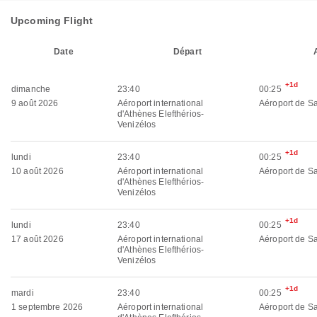
Upcoming Flight
Date
Départ
+1d
dimanche
23:40
00:25
9 août 2026
Aéroport international
Aéroport de Sa
d'Athènes Elefthérios-
Venizélos
+1d
lundi
23:40
00:25
10 août 2026
Aéroport international
Aéroport de Sa
d'Athènes Elefthérios-
Venizélos
+1d
lundi
23:40
00:25
17 août 2026
Aéroport international
Aéroport de Sa
d'Athènes Elefthérios-
Venizélos
+1d
mardi
23:40
00:25
1 septembre 2026
Aéroport international
Aéroport de Sa