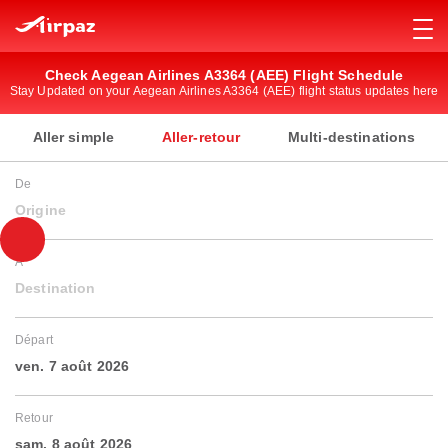
Check Aegean Airlines A3364 (AEE) Flight Schedule
Stay Updated on your Aegean Airlines A3364 (AEE) flight status updates here
Aller simple
Aller-retour
Multi-destinations
De
Origine
À
Destination
Départ
ven. 7 août 2026
Retour
sam. 8 août 2026