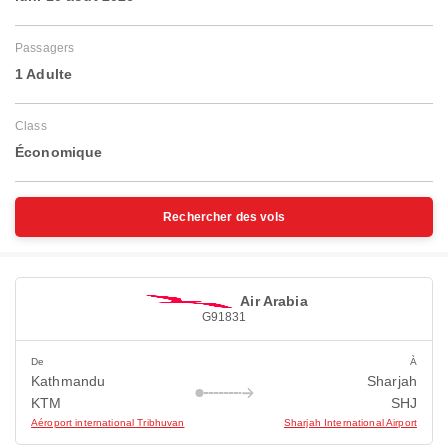
Passagers
1 Adulte
Class
Économique
Rechercher des vols
Air Arabia
G91831
De
À
Kathmandu
Sharjah
KTM
SHJ
Aéroport international Tribhuvan
Sharjah International Airport