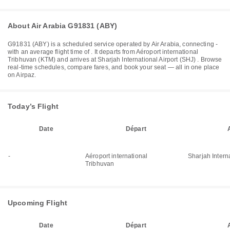
About Air Arabia G91831 (ABY)
G91831
(
ABY
) is a scheduled service operated by
Air Arabia
, connecting
-
with an average flight time of
. It departs from
Aéroport international
Tribhuvan (KTM)
and arrives at
Sharjah International Airport (SHJ)
. Browse
real-time schedules, compare fares, and book your seat — all in one place
on Airpaz.
Today’s Flight
Date
Départ
-
Aéroport international
Sharjah Interna
Tribhuvan
Upcoming Flight
Date
Départ