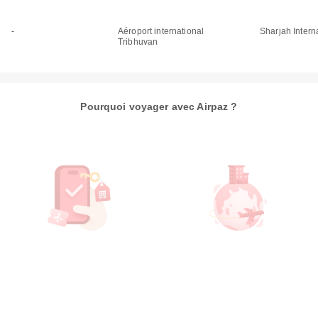
-
Aéroport international
Sharjah Interna
Tribhuvan
Pourquoi voyager avec Airpaz ?