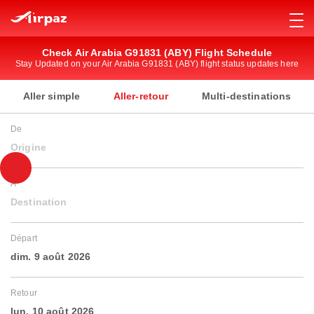
Check Air Arabia G91831 (ABY) Flight Schedule
Stay Updated on your Air Arabia G91831 (ABY) flight status updates here
Aller simple
Aller-retour
Multi-destinations
De
Origine
À
Destination
Départ
dim. 9 août 2026
Retour
lun. 10 août 2026