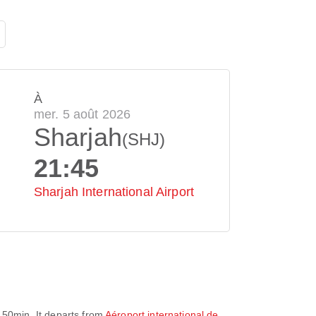
À
mer. 5 août 2026
Sharjah
(SHJ)
21:45
Sharjah International Airport
 50min
. It departs from
Aéroport international de