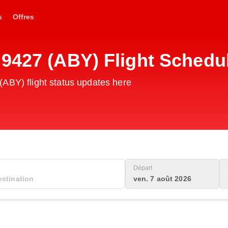
s
Offres
G9427 (ABY) Flight Schedu
ABY) flight status updates here
Départ
ven. 7 août 2026