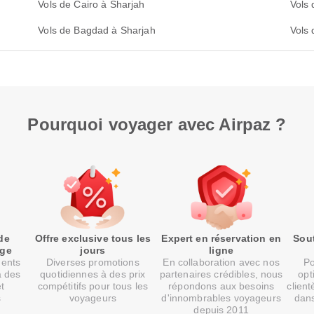
Vols de Cairo à Sharjah
Vols 
Vols de Bagdad à Sharjah
Vols
Pourquoi voyager avec Airpaz ?
de
Offre exclusive tous les
Expert en réservation en
Sout
age
jours
ligne
ments
Diverses promotions
En collaboration avec nos
Po
à des
quotidiennes à des prix
partenaires crédibles, nous
opt
et
compétitifs pour tous les
répondons aux besoins
client
s
voyageurs
d'innombrables voyageurs
dans
depuis 2011