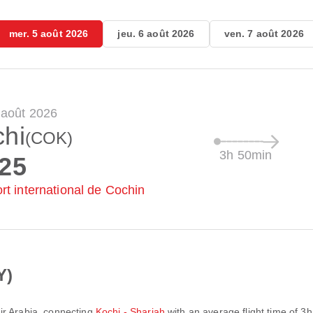
mer. 5 août 2026
jeu. 6 août 2026
ven. 7 août 2026
 août 2026
hi
(COK)
3h 50min
:25
rt international de Cochin
Y)
ir Arabia
, connecting
Kochi - Sharjah
with an average flight time of
3h