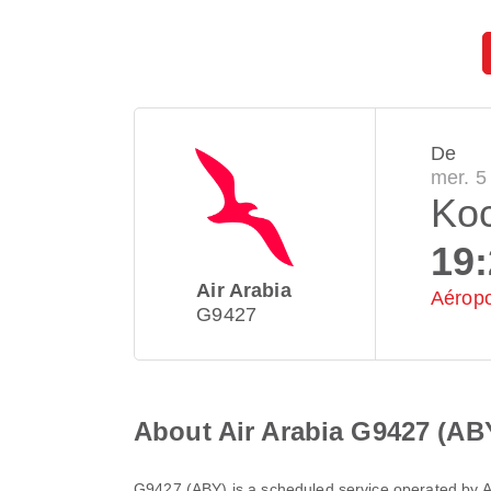
De
mer. 5
Koc
19
Air Arabia
Aéropo
G9427
About Air Arabia G9427 (AB
G9427
(
ABY
) is a scheduled service operated by
A