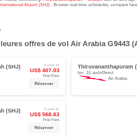
nternational Airport (SHJ)
. Browse real-time schedules, compare fare
0
leures offres de vol Air Arabia G9443 
À partir de
ah (SHJ)
Thiruvananthapuram 
US$ 407.03
lun. 31 août
Direct
Prix/ Pers
Air Arabia
Réserver
À partir de
ah (SHJ)
US$ 568.63
Prix/ Pers
Réserver