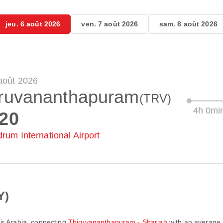
jeu. 6 août 2026
ven. 7 août 2026
sam. 8 août 2026
 août 2026
iruvananthapuram
(TRV)
4h 0mi
:20
drum International Airport
Y)
ir Arabia
, connecting
Thiruvananthapuram - Sharjah
with an average f