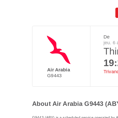
De
jeu. 6
Th
19
Air Arabia
Trivan
G9443
About Air Arabia G9443 (AB
G9443
(
ABY
) is a scheduled service operated by
A