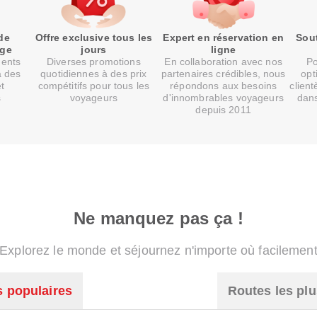
de
Offre exclusive tous les
Expert en réservation en
Sout
age
jours
ligne
ments
Diverses promotions
En collaboration avec nos
Po
à des
quotidiennes à des prix
partenaires crédibles, nous
opt
et
compétitifs pour tous les
répondons aux besoins
client
s
voyageurs
d'innombrables voyageurs
dans
depuis 2011
Ne manquez pas ça !
Explorez le monde et séjournez n'importe où facilemen
s populaires
Routes les plu