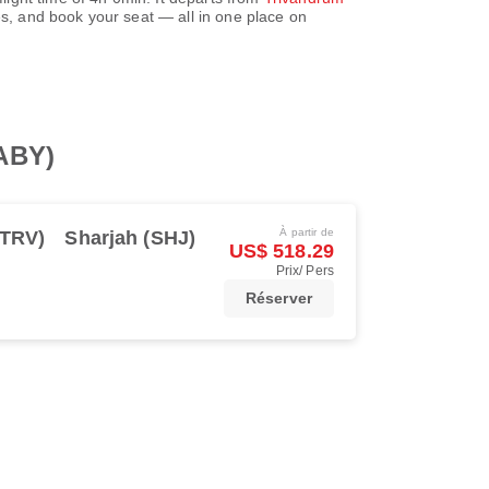
s, and book your seat — all in one place on
(ABY)
À partir de
(TRV)
Sharjah (SHJ)
US$ 518.29
Prix/ Pers
Réserver