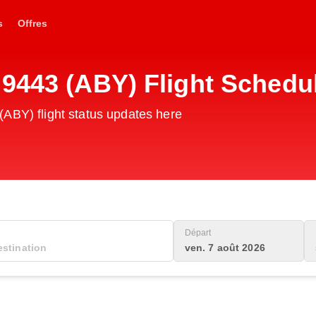
s
Offres
G9443 (ABY) Flight Schedu
ABY) flight status updates here
Départ
ven. 7 août 2026