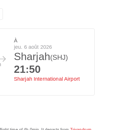
À
jeu. 6 août 2026
Sharjah
(SHJ)
n
21:50
Sharjah International Airport
light time of
4h 0min
. It departs from
Trivandrum