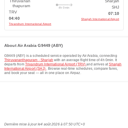
Thiruvanan
Sharjah
thapuram
SHJ
4h 0min
TRV
07:10
04:40
Sharjah International Airport
Trivandrum International Airport
About Air Arabia G9449 (ABY)
G9449
(
ABY
) is a scheduled service operated by
Air Arabia
, connecting
Thiruvananthapuram - Sharjah
with an average flight time of
4h 0min
. It
departs from
Trivandrum International Airport (TRV)
and arrives at
Sharjah
International Airport (SHJ)
. Browse real-time schedules, compare fares,
and book your seat — all in one place on Airpaz.
Dernière mise à jour le
4 août 2026 à 07:50 UTC+0