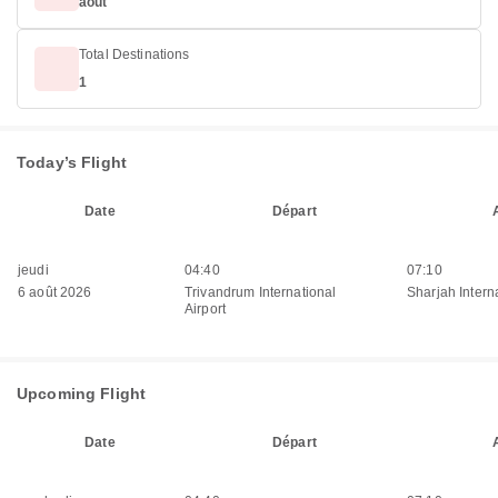
août
Total Destinations
1
Today’s Flight
Date
Départ
jeudi
04:40
07:10
6 août 2026
Trivandrum International
Sharjah Interna
Airport
Upcoming Flight
Date
Départ