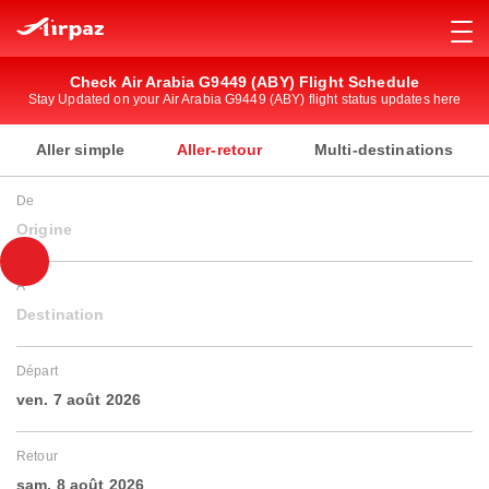
Check Air Arabia G9449 (ABY) Flight Schedule
Stay Updated on your Air Arabia G9449 (ABY) flight status updates here
Aller simple
Aller-retour
Multi-destinations
De
Origine
À
Destination
Départ
ven. 7 août 2026
Retour
sam. 8 août 2026