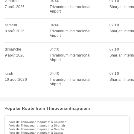
vendredi
04:40
07:10
7 août 2026
Trivandrum International
Sharjah Interna
Airport
samedi
04:40
07:10
8 août 2026
Trivandrum International
Sharjah Interna
Airport
dimanche
04:40
07:10
9 août 2026
Trivandrum International
Sharjah Interna
Airport
lundi
04:40
07:10
10 août 2026
Trivandrum International
Sharjah Interna
Airport
Popular Route from Thiruvananthapuram
Vols de Thiruvananthapuram à Colombo
Vols de Thiruvananthapuram à Sharjah
Vols de Thiruvananthapuram à Nairobi
Vols de Thiruvananthapuram à Dacca