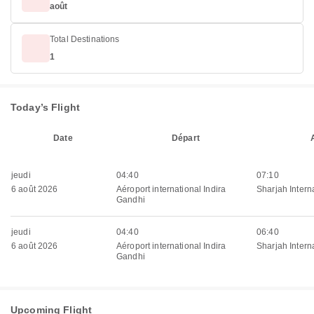
août
Total Destinations
1
Today’s Flight
Date
Départ
jeudi
04:40
07:10
6 août 2026
Aéroport international Indira
Sharjah Interna
Gandhi
jeudi
04:40
06:40
6 août 2026
Aéroport international Indira
Sharjah Interna
Gandhi
Upcoming Flight