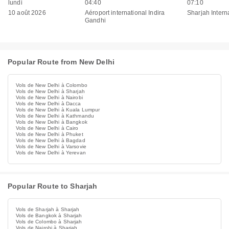
lundi
04:40
07:10
10 août 2026
Aéroport international Indira
Sharjah Interna
Gandhi
Popular Route from New Delhi
Vols de New Delhi à Colombo
Vols de New Delhi à Sharjah
Vols de New Delhi à Nairobi
Vols de New Delhi à Dacca
Vols de New Delhi à Kuala Lumpur
Vols de New Delhi à Kathmandu
Vols de New Delhi à Bangkok
Vols de New Delhi à Cairo
Vols de New Delhi à Phuket
Vols de New Delhi à Bagdad
Vols de New Delhi à Varsovie
Vols de New Delhi à Yerevan
Popular Route to Sharjah
Vols de Sharjah à Sharjah
Vols de Bangkok à Sharjah
Vols de Colombo à Sharjah
Vols de Nairobi à Sharjah