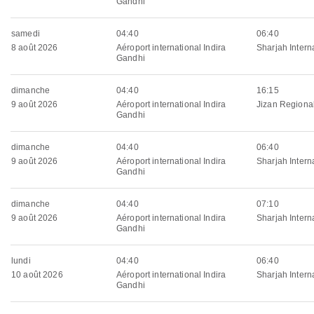
Gandhi
samedi
04:40
06:40
8 août 2026
Aéroport international Indira
Sharjah Interna
Gandhi
dimanche
04:40
16:15
9 août 2026
Aéroport international Indira
Jizan Regional
Gandhi
dimanche
04:40
06:40
9 août 2026
Aéroport international Indira
Sharjah Interna
Gandhi
dimanche
04:40
07:10
9 août 2026
Aéroport international Indira
Sharjah Interna
Gandhi
lundi
04:40
06:40
10 août 2026
Aéroport international Indira
Sharjah Interna
Gandhi