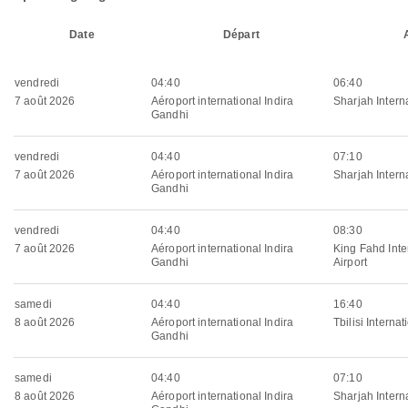
Date
Départ
vendredi
04:40
06:40
7 août 2026
Aéroport international Indira
Sharjah Interna
Gandhi
vendredi
04:40
07:10
7 août 2026
Aéroport international Indira
Sharjah Interna
Gandhi
vendredi
04:40
08:30
7 août 2026
Aéroport international Indira
King Fahd Inte
Gandhi
Airport
samedi
04:40
16:40
8 août 2026
Aéroport international Indira
Tbilisi Internat
Gandhi
samedi
04:40
07:10
8 août 2026
Aéroport international Indira
Sharjah Interna