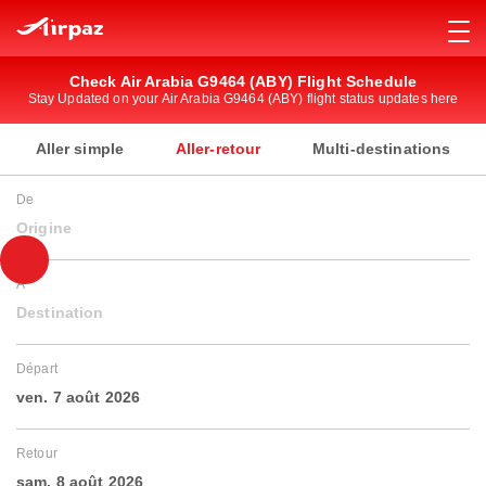
Check Air Arabia G9464 (ABY) Flight Schedule
Stay Updated on your Air Arabia G9464 (ABY) flight status updates here
Aller simple
Aller-retour
Multi-destinations
De
Origine
À
Destination
Départ
ven. 7 août 2026
Retour
sam. 8 août 2026