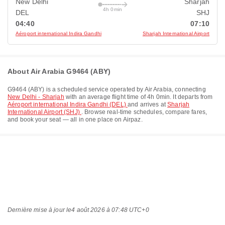
New Delhi
Sharjah
4h 0min
DEL
SHJ
04:40
07:10
Aéroport international Indira Gandhi
Sharjah International Airport
About Air Arabia G9464 (ABY)
G9464
(
ABY
) is a scheduled service operated by
Air Arabia
, connecting
New Delhi - Sharjah
with an average flight time of
4h 0min
. It departs from
Aéroport international Indira Gandhi (DEL)
and arrives at
Sharjah
International Airport (SHJ)
. Browse real-time schedules, compare fares,
and book your seat — all in one place on Airpaz.
Dernière mise à jour le
4 août 2026 à 07:48 UTC+0