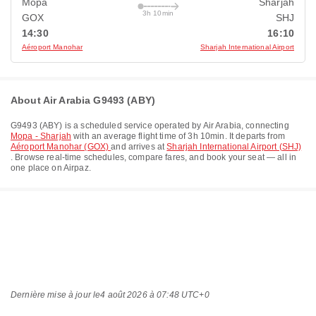
Mopa
Sharjah
3h 10min
GOX
SHJ
14:30
16:10
Aéroport Manohar
Sharjah International Airport
About Air Arabia G9493 (ABY)
G9493
(
ABY
) is a scheduled service operated by
Air Arabia
, connecting
Mopa - Sharjah
with an average flight time of
3h 10min
. It departs from
Aéroport Manohar (GOX)
and arrives at
Sharjah International Airport (SHJ)
. Browse real-time schedules, compare fares, and book your seat — all in
one place on Airpaz.
Dernière mise à jour le
4 août 2026 à 07:48 UTC+0