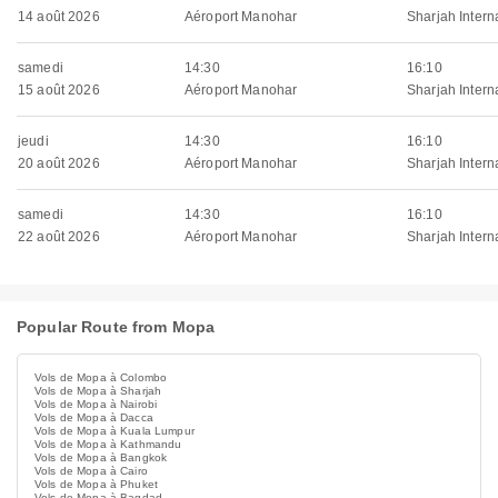
14 août 2026
Aéroport Manohar
Sharjah Interna
samedi
14:30
16:10
15 août 2026
Aéroport Manohar
Sharjah Interna
jeudi
14:30
16:10
20 août 2026
Aéroport Manohar
Sharjah Interna
samedi
14:30
16:10
22 août 2026
Aéroport Manohar
Sharjah Interna
Popular Route from Mopa
Vols de Mopa à Colombo
Vols de Mopa à Sharjah
Vols de Mopa à Nairobi
Vols de Mopa à Dacca
Vols de Mopa à Kuala Lumpur
Vols de Mopa à Kathmandu
Vols de Mopa à Bangkok
Vols de Mopa à Cairo
Vols de Mopa à Phuket
Vols de Mopa à Bagdad