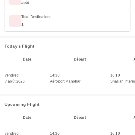
août
Total Destinations
1
Today’s Flight
Date
Départ
vendredi
14:30
16:10
7 août 2026
Aéroport Manohar
Sharjah Interna
Upcoming Flight
Date
Départ
vendredi
14:30
16:10