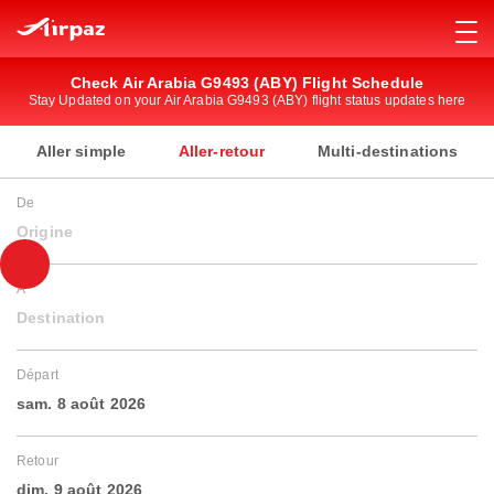
Check Air Arabia G9493 (ABY) Flight Schedule
Stay Updated on your Air Arabia G9493 (ABY) flight status updates here
Aller simple
Aller-retour
Multi-destinations
De
Origine
À
Destination
Départ
sam. 8 août 2026
Retour
dim. 9 août 2026