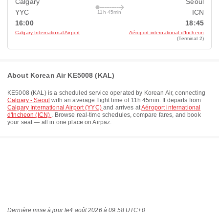
Calgary
Seoul
YYC
ICN
11h 45min
16:00
18:45
Calgary International Airport
Aéroport international d'Incheon
(Terminal 2)
About Korean Air KE5008 (KAL)
KE5008
(
KAL
) is a scheduled service operated by
Korean Air
, connecting
Calgary - Seoul
with an average flight time of
11h 45min
. It departs from
Calgary International Airport (YYC)
and arrives at
Aéroport international
d'Incheon (ICN)
. Browse real-time schedules, compare fares, and book
your seat — all in one place on Airpaz.
Dernière mise à jour le
4 août 2026 à 09:58 UTC+0