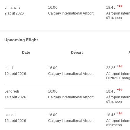
+1d
dimanche
16:00
18:45
9 août 2026
Calgary International Airport
Aéroport inter
d'Incheon
Upcoming Flight
Date
Départ
+1d
lundi
16:00
22:25
10 août 2026
Calgary International Airport
Aéroport inter
Fuzhou Chang
+1d
vendredi
16:00
18:45
14 août 2026
Calgary International Airport
Aéroport inter
d'Incheon
+1d
samedi
16:00
18:45
15 août 2026
Calgary International Airport
Aéroport inter
d'Incheon