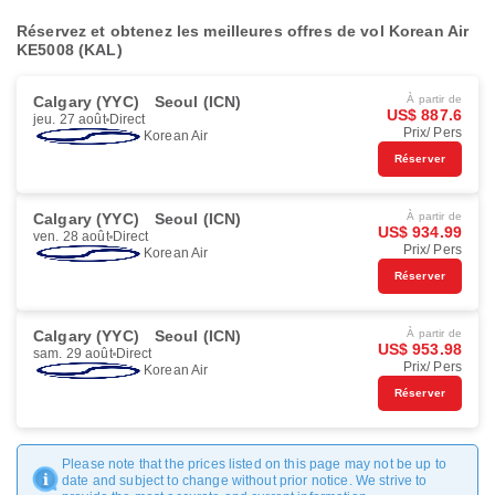
Réservez et obtenez les meilleures offres de vol Korean Air
KE5008 (KAL)
Calgary (YYC)
Seoul (ICN)
À partir de
US$ 887.6
jeu. 27 août
Direct
Prix/ Pers
Korean Air
Réserver
Calgary (YYC)
Seoul (ICN)
À partir de
US$ 934.99
ven. 28 août
Direct
Prix/ Pers
Korean Air
Réserver
Calgary (YYC)
Seoul (ICN)
À partir de
US$ 953.98
sam. 29 août
Direct
Prix/ Pers
Korean Air
Réserver
Please note that the prices listed on this page may not be up to
date and subject to change without prior notice. We strive to