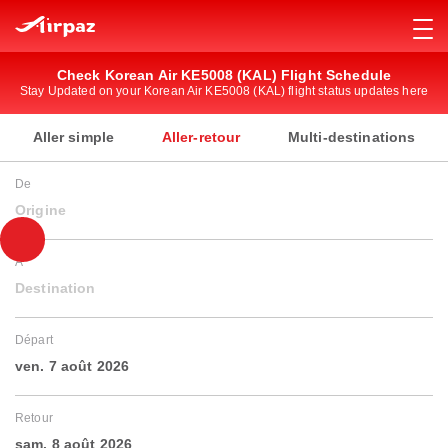
Check Korean Air KE5008 (KAL) Flight Schedule
Stay Updated on your Korean Air KE5008 (KAL) flight status updates here
Aller simple
Aller-retour
Multi-destinations
De
Origine
À
Destination
Départ
ven. 7 août 2026
Retour
sam. 8 août 2026