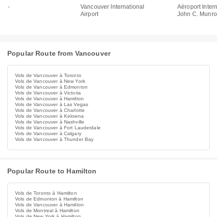
-
Vancouver International
Aéroport Inter
Airport
John C. Munro
Popular Route from Vancouver
Vols de Vancouver à Toronto
Vols de Vancouver à New York
Vols de Vancouver à Edmonton
Vols de Vancouver à Victoria
Vols de Vancouver à Hamilton
Vols de Vancouver à Las Vegas
Vols de Vancouver à Charlotte
Vols de Vancouver à Kelowna
Vols de Vancouver à Nashville
Vols de Vancouver à Fort Lauderdale
Vols de Vancouver à Calgary
Vols de Vancouver à Thunder Bay
Popular Route to Hamilton
Vols de Toronto à Hamilton
Vols de Edmonton à Hamilton
Vols de Vancouver à Hamilton
Vols de Montreal à Hamilton
Vols de New York à Hamilton