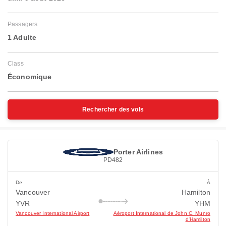
Passagers
1 Adulte
Class
Économique
Rechercher des vols
Porter Airlines
PD482
De
À
Vancouver
Hamilton
YVR
YHM
Vancouver International Airport
Aéroport International de John C. Munro
d'Hamilton