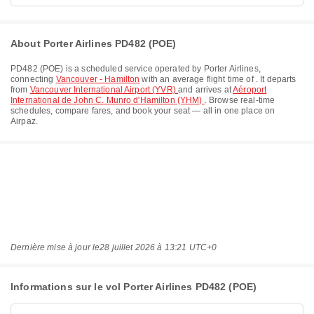
About Porter Airlines PD482 (POE)
PD482
(
POE
) is a scheduled service operated by
Porter Airlines
,
connecting
Vancouver - Hamilton
with an average flight time of
. It departs
from
Vancouver International Airport (YVR)
and arrives at
Aéroport
International de John C. Munro d'Hamilton (YHM)
. Browse real-time
schedules, compare fares, and book your seat — all in one place on
Airpaz.
Dernière mise à jour le
28 juillet 2026 à 13:21 UTC+0
Informations sur le vol Porter Airlines PD482 (POE)