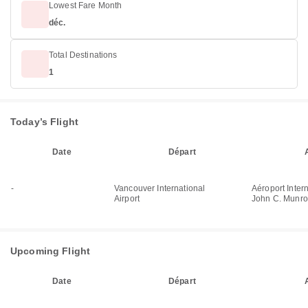
Lowest Fare Month
déc.
Total Destinations
1
Today’s Flight
Date
Départ
-
Vancouver International
Aéroport Inter
Airport
John C. Munro
Upcoming Flight
Date
Départ