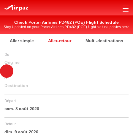
Check Porter Airlines PD482 (POE) Flight Schedule
Stay Updated on your Porter Airlines PD482 (POE) flight status updates here
Aller simple
Aller-retour
Multi-destinations
De
Origine
À
Destination
Départ
sam. 8 août 2026
Retour
dim. 9 août 2026