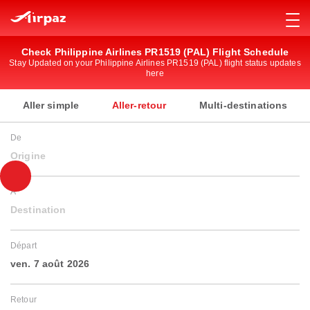
Check Philippine Airlines PR1519 (PAL) Flight Schedule
Stay Updated on your Philippine Airlines PR1519 (PAL) flight status updates
here
Aller simple
Aller-retour
Multi-destinations
De
Origine
À
Destination
Départ
ven. 7 août 2026
Retour