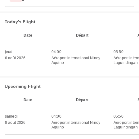
Today’s Flight
Date
Départ
jeudi
04:00
05:50
6 août 2026
Aéroport international Ninoy
Aéroport inter
Aquino
Laguindingan
Upcoming Flight
Date
Départ
samedi
04:00
05:50
8 août 2026
Aéroport international Ninoy
Aéroport inter
Aquino
Laguindingan