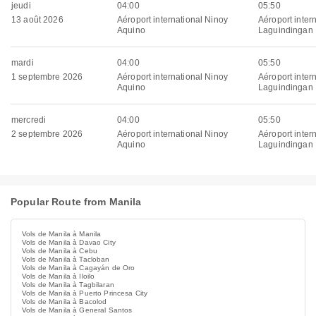
jeudi
04:00
05:50
13 août 2026
Aéroport international Ninoy
Aéroport inter
Aquino
Laguindingan
mardi
04:00
05:50
1 septembre 2026
Aéroport international Ninoy
Aéroport inter
Aquino
Laguindingan
mercredi
04:00
05:50
2 septembre 2026
Aéroport international Ninoy
Aéroport inter
Aquino
Laguindingan
Popular Route from Manila
Vols de Manila à Manila
Vols de Manila à Davao City
Vols de Manila à Cebu
Vols de Manila à Tacloban
Vols de Manila à Cagayán de Oro
Vols de Manila à Iloilo
Vols de Manila à Tagbilaran
Vols de Manila à Puerto Princesa City
Vols de Manila à Bacolod
Vols de Manila à General Santos