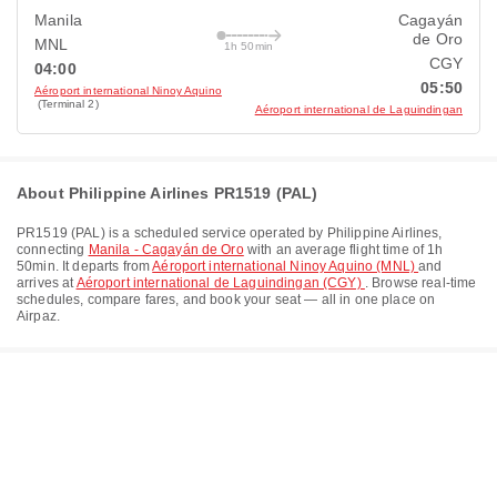
Manila
Cagayán
de Oro
MNL
1h 50min
CGY
04:00
05:50
Aéroport international Ninoy Aquino
(Terminal 2)
Aéroport international de Laguindingan
About Philippine Airlines PR1519 (PAL)
PR1519
(
PAL
) is a scheduled service operated by
Philippine Airlines
,
connecting
Manila - Cagayán de Oro
with an average flight time of
1h
50min
. It departs from
Aéroport international Ninoy Aquino (MNL)
and
arrives at
Aéroport international de Laguindingan (CGY)
. Browse real-time
schedules, compare fares, and book your seat — all in one place on
Airpaz.