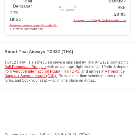
Bali
Bangkok
Denpasar
BKK
4h 10min
DPS
20:05
16:55
Aéroport de Bangkok-Suvarnabhumi
Aéroport international Ngurah Rai
(Terminal International)
About Thai Airways TG432 (THA)
TG432
(
THA
) is a scheduled service operated by
Thai Airways
, connecting
Bali Denpasar - Bangkok
with an average flight time of
4h 10min
. It departs
from
Aéroport international Ngurah Rai (DPS)
and arrives at
Aéroport de
Bangkok-Suvarnabhumi (BKK)
. Browse real-time schedules, compare
fares, and book your seat — all in one place on Airpaz.
Dernière mise à jour le
6 août 2026 à 18:53 UTC+0