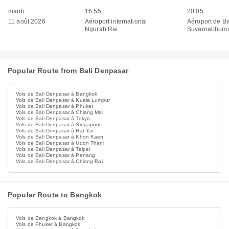
mardi
16:55
20:05
11 août 2026
Aéroport international
Aéroport de B
Ngurah Rai
Suvarnabhumi
Popular Route from Bali Denpasar
Vols de Bali Denpasar à Bangkok
Vols de Bali Denpasar à Kuala Lumpur
Vols de Bali Denpasar à Phuket
Vols de Bali Denpasar à Chiang Mai
Vols de Bali Denpasar à Tokyo
Vols de Bali Denpasar à Singapour
Vols de Bali Denpasar à Hat Yai
Vols de Bali Denpasar à Khon Kaen
Vols de Bali Denpasar à Udon Thani
Vols de Bali Denpasar à Taipei
Vols de Bali Denpasar à Penang
Vols de Bali Denpasar à Chiang Rai
Popular Route to Bangkok
Vols de Bangkok à Bangkok
Vols de Phuket à Bangkok