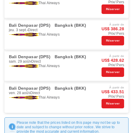
Prix/ Pers
Thai Airways
Réserver
Bali Denpasar (DPS)
Bangkok (BKK)
À partir de
US$ 386.28
jeu. 3 sept.
Direct
Prix/ Pers
Thai Airways
Réserver
Bali Denpasar (DPS)
Bangkok (BKK)
À partir de
US$ 428.62
sam. 29 août
Direct
Prix/ Pers
Thai Airways
Réserver
Bali Denpasar (DPS)
Bangkok (BKK)
À partir de
US$ 433.51
ven. 28 août
Direct
Prix/ Pers
Thai Airways
Réserver
Please note that the prices listed on this page may not be up to
date and subject to change without prior notice. We strive to
provide the most accurate and current information.