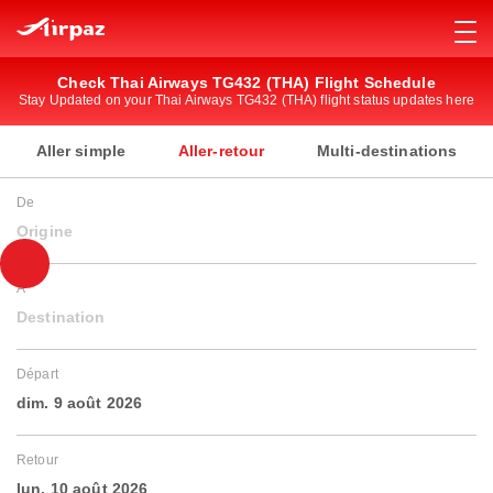
Check Thai Airways TG432 (THA) Flight Schedule
Stay Updated on your Thai Airways TG432 (THA) flight status updates here
Aller simple
Aller-retour
Multi-destinations
De
Origine
À
Destination
Départ
dim. 9 août 2026
Retour
lun. 10 août 2026