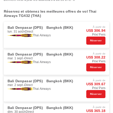
Réservez et obtenez les meilleures offres de vol Thai
Airways TG432 (THA)
Bali Denpasar (DPS)
Bangkok (BKK)
À partir de
US$ 306.94
lun. 31 août
Direct
Prix/ Pers
Thai Airways
Réserver
Bali Denpasar (DPS)
Bangkok (BKK)
À partir de
US$ 308.22
mar. 1 sept.
Direct
Prix/ Pers
Thai Airways
Réserver
Bali Denpasar (DPS)
Bangkok (BKK)
À partir de
US$ 309.67
mer. 2 sept.
Direct
Prix/ Pers
Thai Airways
Réserver
Bali Denpasar (DPS)
Bangkok (BKK)
À partir de
US$ 365.18
dim. 30 août
Direct