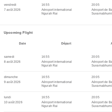
vendredi
16:55
20:05
7 août 2026
Aéroport international
Aéroport de B
Ngurah Rai
Suvarnabhumi
Upcoming Flight
Date
Départ
samedi
16:55
20:05
8 août 2026
Aéroport international
Aéroport de B
Ngurah Rai
Suvarnabhumi
dimanche
16:55
20:05
9 août 2026
Aéroport international
Aéroport de B
Ngurah Rai
Suvarnabhumi
lundi
16:55
20:05
10 août 2026
Aéroport international
Aéroport de B
Ngurah Rai
Suvarnabhumi