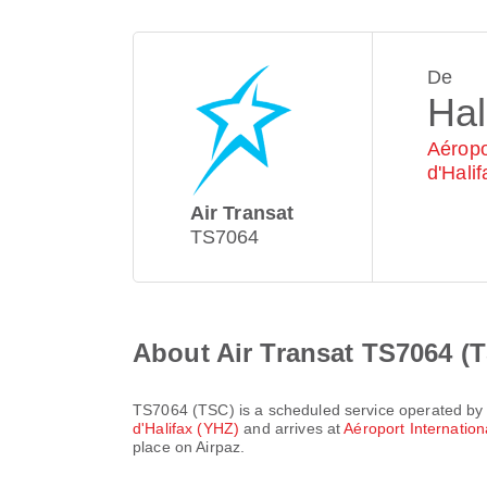
De
Hal
Aéropo
d'Halif
Air Transat
TS7064
About Air Transat TS7064 (
TS7064
(
TSC
) is a scheduled service operated by
d'Halifax (YHZ)
and arrives at
Aéroport Internatio
place on Airpaz.