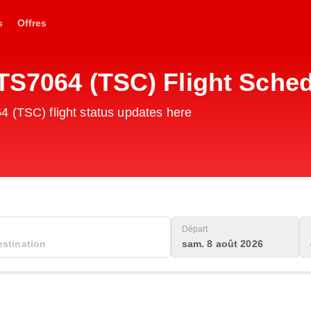
s
Offres
TS7064 (TSC) Flight Sche
4 (TSC) flight status updates here
Départ
sam. 8 août 2026