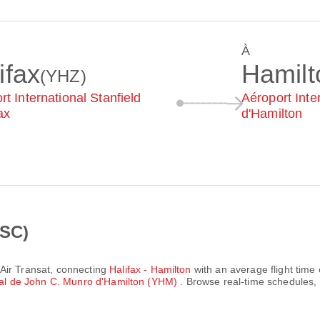
À
ifax
Hamilt
(YHZ)
rt International Stanfield
Aéroport Inte
ax
d'Hamilton
TSC)
Air Transat
, connecting
Halifax - Hamilton
with an average flight time
nal de John C. Munro d'Hamilton (YHM)
. Browse real-time schedules,