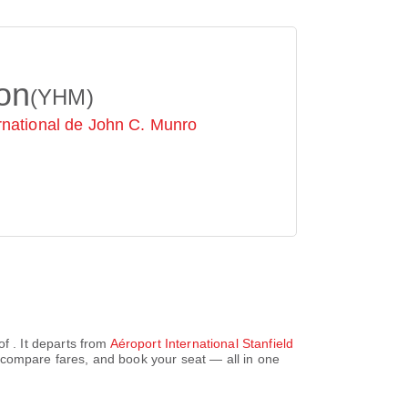
on
(YHM)
rnational de John C. Munro
 of
. It departs from
Aéroport International Stanfield
 compare fares, and book your seat — all in one