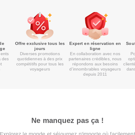
de
Offre exclusive tous les
Expert en réservation en
Sout
age
jours
ligne
ments
Diverses promotions
En collaboration avec nos
Po
à des
quotidiennes à des prix
partenaires crédibles, nous
opt
et
compétitifs pour tous les
répondons aux besoins
client
s
voyageurs
d'innombrables voyageurs
dans
depuis 2011
Ne manquez pas ça !
Explorez le monde et séjournez n'importe où facilemen