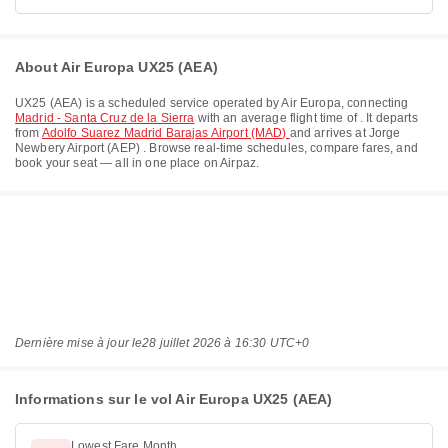
About Air Europa UX25 (AEA)
UX25
(
AEA
) is a scheduled service operated by
Air Europa
, connecting
Madrid - Santa Cruz de la Sierra
with an average flight time of
. It departs
from
Adolfo Suarez Madrid Barajas Airport (MAD)
and arrives at
Jorge
Newbery Airport (AEP)
. Browse real-time schedules, compare fares, and
book your seat — all in one place on Airpaz.
Dernière mise à jour le
28 juillet 2026 à 16:30 UTC+0
Informations sur le vol Air Europa UX25 (AEA)
Lowest Fare Month