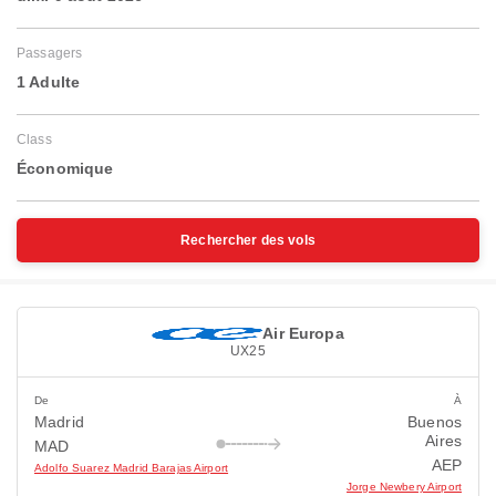
Passagers
1 Adulte
Class
Économique
Rechercher des vols
Air Europa
UX25
De
À
Madrid
Buenos
Aires
MAD
AEP
Adolfo Suarez Madrid Barajas Airport
Jorge Newbery Airport