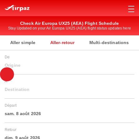
Check Air Europa UX25 (AEA) Flight Schedule
Stay Updated on your Air Europa UX25 (AEA) flight status updates here
Aller simple
Aller-retour
Multi-destinations
De
Origine
À
Destination
Départ
sam. 8 août 2026
Retour
dim. 9 août 2026