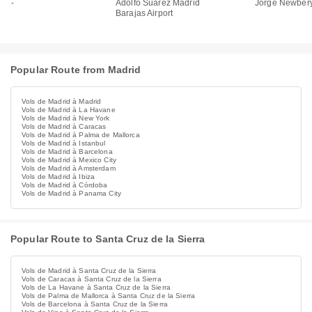
-
Adolfo Suarez Madrid
Jorge Newbery
Barajas Airport
Popular Route from Madrid
Vols de Madrid à Madrid
Vols de Madrid à La Havane
Vols de Madrid à New York
Vols de Madrid à Caracas
Vols de Madrid à Palma de Mallorca
Vols de Madrid à Istanbul
Vols de Madrid à Barcelona
Vols de Madrid à Mexico City
Vols de Madrid à Amsterdam
Vols de Madrid à Ibiza
Vols de Madrid à Córdoba
Vols de Madrid à Panama City
Popular Route to Santa Cruz de la Sierra
Vols de Madrid à Santa Cruz de la Sierra
Vols de Caracas à Santa Cruz de la Sierra
Vols de La Havane à Santa Cruz de la Sierra
Vols de Palma de Mallorca à Santa Cruz de la Sierra
Vols de Barcelona à Santa Cruz de la Sierra