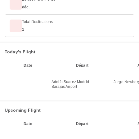
déc.
Total Destinations
1
Today’s Flight
Date
Départ
-
Adolfo Suarez Madrid
Jorge Newbery
Barajas Airport
Upcoming Flight
Date
Départ