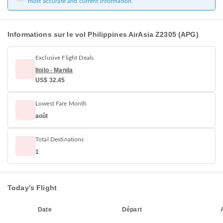
most accurate and current information.
Informations sur le vol Philippines AirAsia Z2305 (APG)
Exclusive Flight Deals
Iloilo - Manila
US$ 32.45
Lowest Fare Month
août
Total Destinations
1
Today’s Flight
Date
Départ