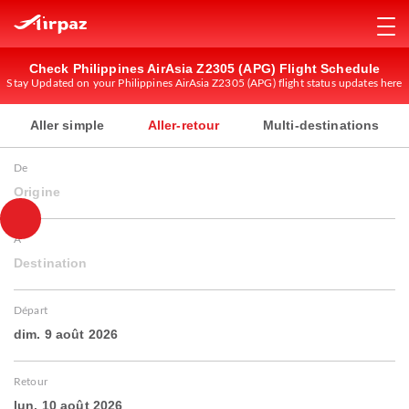
Check Philippines AirAsia Z2305 (APG) Flight Schedule
Stay Updated on your Philippines AirAsia Z2305 (APG) flight status updates here
Aller simple
Aller-retour
Multi-destinations
De
Origine
À
Destination
Départ
dim. 9 août 2026
Retour
lun. 10 août 2026