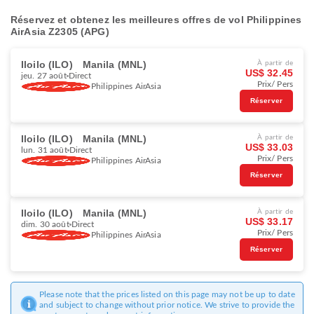
Réservez et obtenez les meilleures offres de vol Philippines
AirAsia Z2305 (APG)
Iloilo (ILO)
Manila (MNL)
À partir de
US$ 32.45
jeu. 27 août
Direct
Prix/ Pers
Philippines AirAsia
Réserver
Iloilo (ILO)
Manila (MNL)
À partir de
US$ 33.03
lun. 31 août
Direct
Prix/ Pers
Philippines AirAsia
Réserver
Iloilo (ILO)
Manila (MNL)
À partir de
US$ 33.17
dim. 30 août
Direct
Prix/ Pers
Philippines AirAsia
Réserver
Please note that the prices listed on this page may not be up to date
and subject to change without prior notice. We strive to provide the