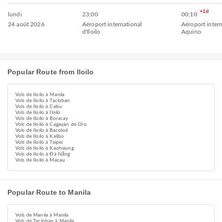
+1d
lundi
23:00
00:10
24 août 2026
Aéroport international
Aéroport inter
d'Iloilo
Aquino
Popular Route from Iloilo
Vols de Iloilo à Manila
Vols de Iloilo à Tacloban
Vols de Iloilo à Cebu
Vols de Iloilo à Iloilo
Vols de Iloilo à Boracay
Vols de Iloilo à Cagayán de Oro
Vols de Iloilo à Bacolod
Vols de Iloilo à Kalibo
Vols de Iloilo à Taipei
Vols de Iloilo à Kaohsiung
Vols de Iloilo à Đà Nẵng
Vols de Iloilo à Macau
Popular Route to Manila
Vols de Manila à Manila
Vols de Tacloban à Manila