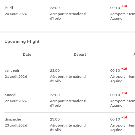
+1d
jeudi
23:00
00:10
20 août 2026
Aéroport international
Aéroport inter
d'Iloilo
Aquino
Upcoming Flight
Date
Départ
+1d
vendredi
23:00
00:10
21 août 2026
Aéroport international
Aéroport inter
d'Iloilo
Aquino
+1d
samedi
23:00
00:10
22 août 2026
Aéroport international
Aéroport inter
d'Iloilo
Aquino
+1d
dimanche
23:00
00:10
23 août 2026
Aéroport international
Aéroport inter
d'Iloilo
Aquino