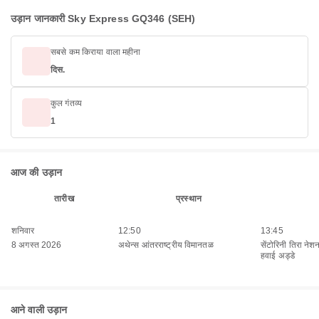
उड़ान जानकारी Sky Express GQ346 (SEH)
सबसे कम किराया वाला महीना
दिस.
कुल गंतव्य
1
आज की उड़ान
तारीख
प्रस्थान
शनिवार
12:50
13:45
8 अगस्त 2026
अथेन्स आंतरराष्ट्रीय विमानतळ
सेंटोरिनी तिरा नेश
हवाई अड्डे
आने वाली उड़ान