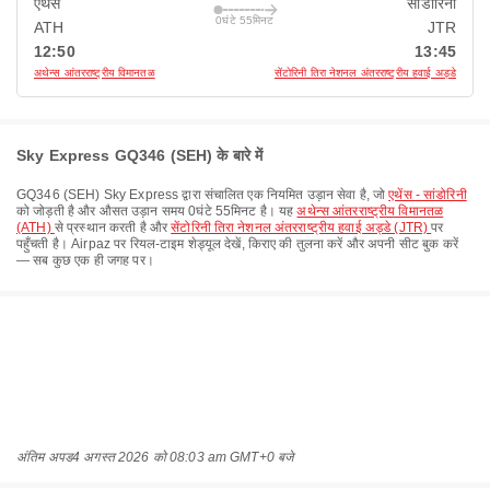
एथेंस
सांडोरिनी
0घंटे 55मिनट
ATH
JTR
12:50
13:45
अथेन्स आंतरराष्ट्रीय विमानतळ
सेंटोरिनी तिरा नेशनल अंतरराष्ट्रीय हवाई अड्डे
Sky Express GQ346 (SEH) के बारे में
GQ346
(
SEH
)
Sky Express
द्वारा संचालित एक नियमित उड़ान सेवा है, जो
एथेंस - सांडोरिनी
को जोड़ती है और औसत उड़ान समय
0घंटे 55मिनट
है। यह
अथेन्स आंतरराष्ट्रीय विमानतळ
(ATH)
से प्रस्थान करती है और
सेंटोरिनी तिरा नेशनल अंतरराष्ट्रीय हवाई अड्डे (JTR)
पर
पहुँचती है। Airpaz पर रियल-टाइम शेड्यूल देखें, किराए की तुलना करें और अपनी सीट बुक करें
— सब कुछ एक ही जगह पर।
अंतिम अपड
4 अगस्त 2026 को 08:03 am GMT+0 बजे