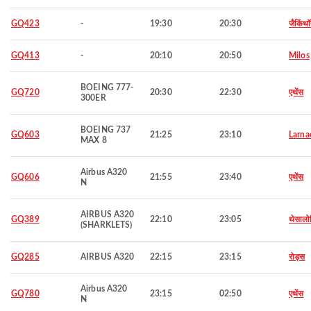
GQ423
-
19:30
20:30
जैकिंथ
GQ413
-
20:10
20:50
Milos
BOEING 777-
GQ720
20:30
22:30
एथेंस
300ER
BOEING 737
GQ603
21:25
23:10
Larna
MAX 8
Airbus A320
GQ606
21:55
23:40
एथेंस
N
AIRBUS A320
GQ389
22:10
23:05
थेसालो
(SHARKLETS)
GQ285
AIRBUS A320
22:15
23:15
रोड्स
Airbus A320
GQ780
23:15
02:50
एथेंस
N