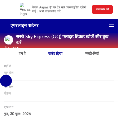
केवल Airpaz ऐप पर ढेर सारे एक्सक्लूसिव प्रोमो
डाउनलोड करें
पाएँ। अभी डाउनलोड करें!
एयरलाइन पार्टनर
सस्ते Sky Express (GQ) फ्लाइट टिकट खोजें और बुक
करें
वन वे
राउंड ट्रिप
मल्टी-सिटी
यहाँ से
मूल देश
यहाँ तक
गंतव्य
प्रस्थान
गुरु, 30 जुल॰ 2026