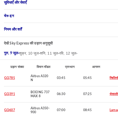
सुविधाएँ और सेवाएँ
चेক-इन
नियम और शर्तें
देखें Sky Express की उड़ान अनुसूची
शुक्र, 10 जुल॰
शनि, 11 जुल॰
रवि, 12 जुल॰
गुरु, 9 जुल॰
उड़ान संख्या
विमान मॉडल
प्रस्थान
आगमन
Airbus A320
GQ785
03:45
05:45
त्बिलिस
N
BOEING 737
GQ391
06:30
07:25
थेसालो
MAX 8
Airbus A350-
GQ607
07:00
08:45
Larna
900