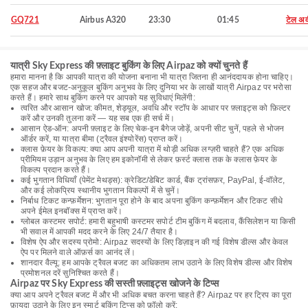
GQ721
Airbus A320
23:30
01:45
टेल अ
यात्री Sky Express की फ़्लाइट बुकिंग के लिए Airpaz को क्यों चुनते हैं
हमारा मानना है कि आपकी यात्रा की योजना बनाना भी यात्रा जितना ही आनंददायक होना चाहिए।
एक सहज और बजट-अनुकूल बुकिंग अनुभव के लिए दुनिया भर के लाखों यात्री Airpaz पर भरोसा
करते हैं। हमारे साथ बुकिंग करने पर आपको यह सुविधाएं मिलेंगी:
त्वरित और आसान खोज: कीमत, शेड्यूल, अवधि और स्टॉप के आधार पर फ़्लाइट्स को फ़िल्टर
करें और उनकी तुलना करें — यह सब एक ही सर्च में।
आसान ऐड-ऑन: अपनी फ़्लाइट के लिए चेक-इन बैगेज जोड़ें, अपनी सीट चुनें, पहले से भोजन
ऑर्डर करें, या यात्रा बीमा (ट्रैवल इंश्योरेंस) प्राप्त करें।
क्लास फ़ेयर के विकल्प: क्या आप अपनी यात्रा में थोड़ी अधिक लग्ज़री चाहते हैं? एक अधिक
प्रीमियम उड़ान अनुभव के लिए हम इकोनॉमी से लेकर फ़र्स्ट क्लास तक के क्लास फ़ेयर के
विकल्प प्रदान करते हैं।
कई भुगतान विधियाँ (पेमेंट मेथड्स): क्रेडिट/डेबिट कार्ड, बैंक ट्रांसफ़र, PayPal, ई-वॉलेट,
और कई लोकप्रिय स्थानीय भुगतान विकल्पों में से चुनें।
निर्बाध टिकट कन्फ़र्मेशन: भुगतान पूरा होने के बाद अपना बुकिंग कन्फ़र्मेशन और टिकट सीधे
अपने ईमेल इनबॉक्स में प्राप्त करें।
ग्लोबल कस्टमर सपोर्ट: हमारी बहुभाषी कस्टमर सपोर्ट टीम बुकिंग में बदलाव, कैंसिलेशन या किसी
भी सवाल में आपकी मदद करने के लिए 24/7 तैयार है।
विशेष ऐप और सदस्य प्रोमो: Airpaz सदस्यों के लिए डिज़ाइन की गई विशेष डील्स और केवल
ऐप पर मिलने वाले ऑफ़र्स का आनंद लें।
शानदार वैल्यू: हम आपके ट्रैवल बजट का अधिकतम लाभ उठाने के लिए विशेष डील्स और विशेष
प्रमोशनल दरें सुनिश्चित करते हैं।
Airpaz पर Sky Express की सस्ती फ़्लाइट्स खोजने के टिप्स
क्या आप अपने ट्रैवल बजट में और भी अधिक बचत करना चाहते हैं? Airpaz पर हर ट्रिप का पूरा
फ़ायदा उठाने के लिए इन स्मार्ट बुकिंग टिप्स को फ़ॉलो करें: