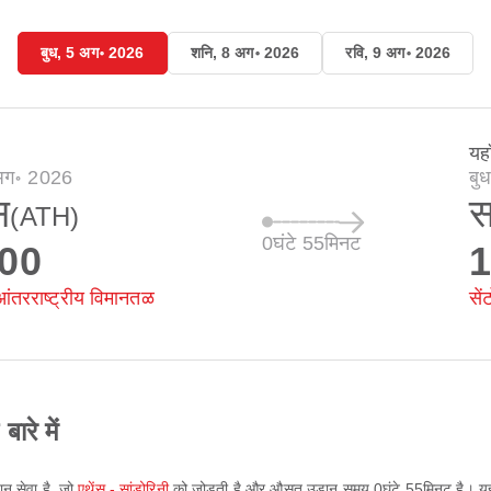
बुध, 5 अग॰ 2026
शनि, 8 अग॰ 2026
रवि, 9 अग॰ 2026
यह
 अग॰ 2026
बु
स
स
(ATH)
0घंटे 55मिनट
:00
1
आंतरराष्ट्रीय विमानतळ
सें
े में
ान सेवा है, जो
एथेंस - सांडोरिनी
को जोड़ती है और औसत उड़ान समय
0घंटे 55मिनट
है। 