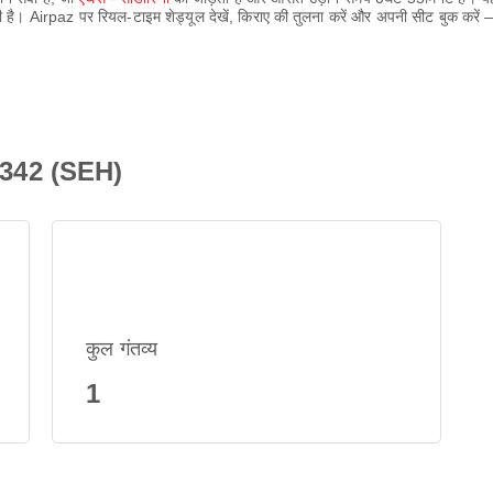
ती है। Airpaz पर रियल-टाइम शेड्यूल देखें, किराए की तुलना करें और अपनी सीट बुक कर
Q342 (SEH)
कुल गंतव्य
1