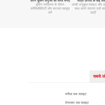
अपने बुकिंग अनुभव को सरल बनाएँ
यात्रा उत्पाद के कई वि
बुकिंग प्रक्रिया के दौरान
लाखों अनुकूल फ़्लाइट और आ
फ़्लैक्सिबिलिटी और सरलता महसूस
साथ अपने यादगार पलों का
करें
उठाएँ
सबसे लो
मनीला तक फ़्लाइट
देनपसार तक फ़्लाइट