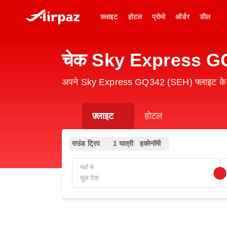
फ़्लाइट
होटल
प्रोमो
ऑर्डर
डील
चेक Sky Express GQ3
अपने Sky Express GQ342 (SEH) फ्लाइट के स्
फ़्लाइट
होटल
राउंड ट्रिप
1 यात्री
इकोनॉमी
यहाँ से