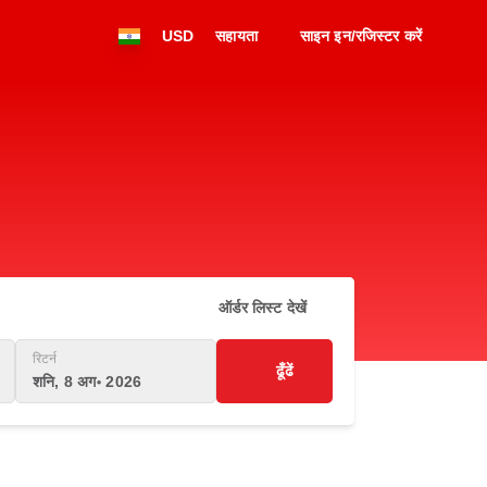
USD
सहायता
साइन इन/रजिस्टर करें
ऑर्डर लिस्ट देखें
रिटर्न
ढूँढें
शनि, 8 अग॰ 2026