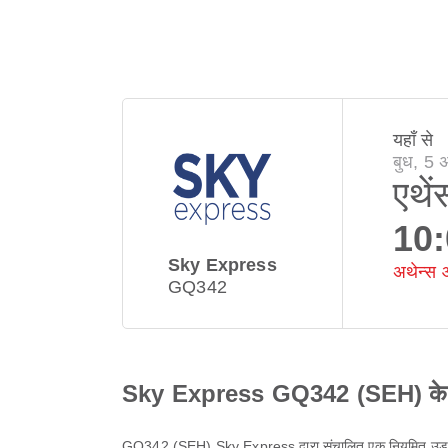
यहाँ से
बुध, 5
एथें
10
Sky Express
अथेन्स 
GQ342
Sky Express GQ342 (SEH) के बार
GQ342
(
SEH
)
Sky Express
द्वारा संचालित एक नियमित उड़