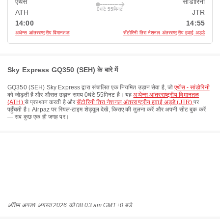
एथेंस
सांडोरिनी
0घंटे 55मिनट
ATH
JTR
14:00
14:55
अथेन्स आंतरराष्ट्रीय विमानतळ
सेंटोरिनी तिरा नेशनल अंतरराष्ट्रीय हवाई अड्डे
Sky Express GQ350 (SEH) के बारे में
GQ350
(
SEH
)
Sky Express
द्वारा संचालित एक नियमित उड़ान सेवा है, जो
एथेंस - सांडोरिनी
को जोड़ती है और औसत उड़ान समय
0घंटे 55मिनट
है। यह
अथेन्स आंतरराष्ट्रीय विमानतळ
(ATH)
से प्रस्थान करती है और
सेंटोरिनी तिरा नेशनल अंतरराष्ट्रीय हवाई अड्डे (JTR)
पर
पहुँचती है। Airpaz पर रियल-टाइम शेड्यूल देखें, किराए की तुलना करें और अपनी सीट बुक करें
— सब कुछ एक ही जगह पर।
अंतिम अपड
4 अगस्त 2026 को 08:03 am GMT+0 बजे