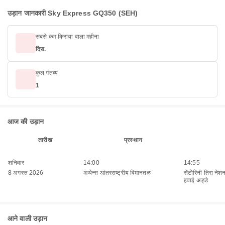
उड़ान जानकारी Sky Express GQ350 (SEH)
सबसे कम किराया वाला महीना
दिस.
कुल गंतव्य
1
आज की उड़ान
तारीख
प्रस्थान
शनिवार
14:00
14:55
8 अगस्त 2026
अथेन्स आंतरराष्ट्रीय विमानतळ
सेंटोरिनी तिरा नेश
हवाई अड्डे
आने वाली उड़ान