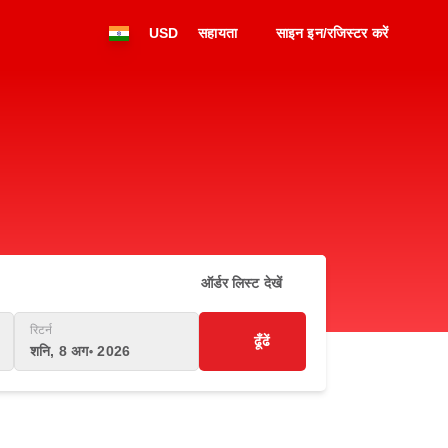
USD
सहायता
साइन इन/रजिस्टर करें
ऑर्डर लिस्ट देखें
रिटर्न
ढूँढें
शनि, 8 अग॰ 2026