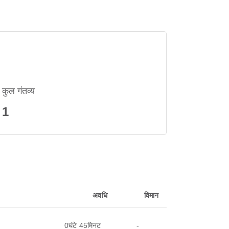
कुल गंतव्य
1
अवधि
विमान
0घंटे 45मिनट
-