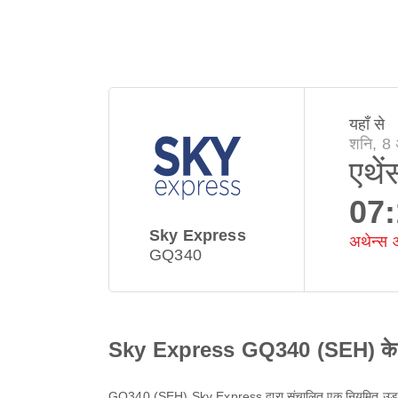
यहाँ से
शनि, 8
एथें
07
Sky Express
अथेन्स 
GQ340
Sky Express GQ340 (SEH) के बार
GQ340
(
SEH
)
Sky Express
द्वारा संचालित एक नियमित उड़