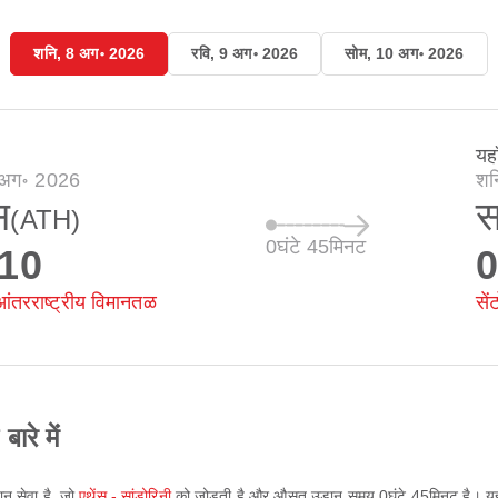
शनि, 8 अग॰ 2026
रवि, 9 अग॰ 2026
सोम, 10 अग॰ 2026
यह
 अग॰ 2026
शन
स
स
(ATH)
0घंटे 45मिनट
:10
0
आंतरराष्ट्रीय विमानतळ
सें
े में
ान सेवा है, जो
एथेंस - सांडोरिनी
को जोड़ती है और औसत उड़ान समय
0घंटे 45मिनट
है। 