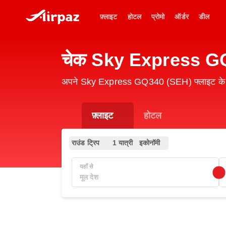
फ़्लाइट
होटल
प्रोमो
ऑर्डर
डील
चेक Sky Express GQ3
अपने Sky Express GQ340 (SEH) फ्लाइट के स्
फ़्लाइट
होटल
राउंड ट्रिप
1 यात्री
इकोनॉमी
यहाँ से