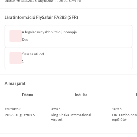
Utolsó frissítés
2026. augusztus 4. 06:51 GMT+0
Járatinformáció FlySafair FA283 (SFR)
A legalacsonyabb viteldíj hónapja
Dec
Összes úti cél
1
A mai járat
Dátum
Indulás
csütörtök
09:45
10:55
2026. augusztus 6.
King Shaka International
OR Tambo nem
Airport
repülőtér