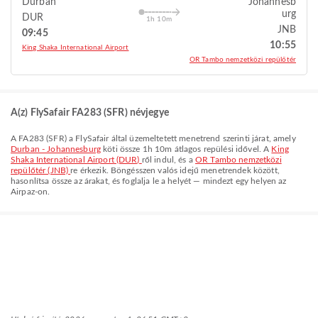
Durban
Johannesb
urg
DUR
1h 10m
JNB
09:45
10:55
King Shaka International Airport
OR Tambo nemzetközi repülőtér
A(z) FlySafair FA283 (SFR) névjegye
A
FA283
(
SFR
) a
FlySafair
által üzemeltetett menetrend szerinti járat, amely
Durban - Johannesburg
köti össze
1h 10m
átlagos repülési idővel. A
King
Shaka International Airport (DUR)
ről indul, és a
OR Tambo nemzetközi
repülőtér (JNB)
re érkezik. Böngésszen valós idejű menetrendek között,
hasonlítsa össze az árakat, és foglalja le a helyét — mindezt egy helyen az
Airpaz-on.