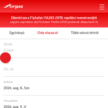
Ellenőrizze a FlySafair FA283 (SFR) repülési menetrendjét
Legyen naprakész a(z) FlySafair FA283 (SFR) járatának állapotáról itt
Egyirányú
Oda-vissza út
Több várost érintő
Tól től
Eredet
Hoz
Úti cél
Indulás
2026. aug. 8., Szo
Visszatérés
2026. aug. 9., V